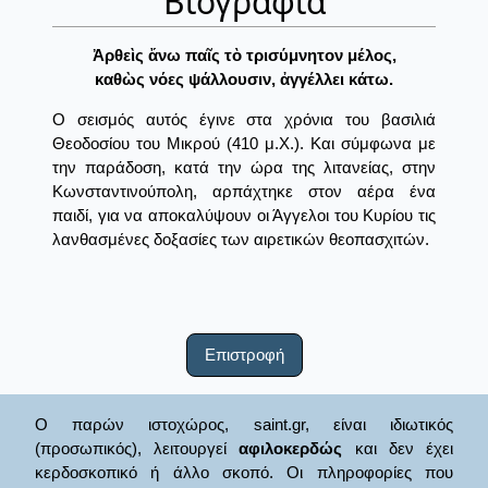
Βιογραφία
Ἀρθεὶς ἄνω παῖς τὸ τρισύμνητον μέλος,
καθὼς νόες ψάλλουσιν, ἀγγέλλει κάτω.
Ο σεισμός αυτός έγινε στα χρόνια του βασιλιά
Θεοδοσίου του Μικρού (410 μ.Χ.). Και σύμφωνα με
την παράδοση, κατά την ώρα της λιτανείας, στην
Κωνσταντινούπολη, αρπάχτηκε στον αέρα ένα
παιδί, για να αποκαλύψουν οι Άγγελοι του Κυρίου τις
λανθασμένες δοξασίες των αιρετικών θεοπασχιτών.
Επιστροφή
Ο παρών ιστοχώρος, saint.gr, είναι ιδιωτικός
(προσωπικός), λειτουργεί
αφιλοκερδώς
και δεν έχει
κερδοσκοπικό ή άλλο σκοπό. Οι πληροφορίες που