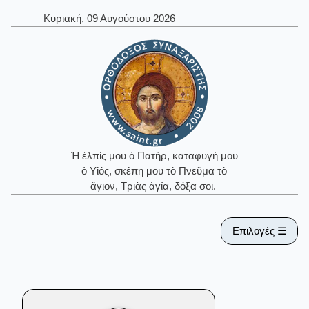
Κυριακή, 09 Αυγούστου 2026
Ἡ ἐλπίς μου ὁ Πατήρ, καταφυγή μου
ὁ Υἱός, σκέπη μου τὸ Πνεῦμα τὸ
ἅγιον, Τριὰς ἁγία, δόξα σοι.
Επιλογές ☰