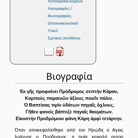
Λειτουργικά κείμενα
Αγιογραφίες /
Φωτογραφίες
Οπτικοακουστικό
Υλικό
Σχετικές συνδέσεις
Βιογραφία
Ἐκ γῆς προφαίνει Πρόδρομος σεπτὴν Κάραν,
Καρποὺς παραινῶν ἀξίους ποιεῖν πάλιν.
Ὁ Βαπτίσας πρὶν ὑδάτων πηγαῖς ὄχλους,
Γῆθεν φανεὶς βάπτιζε πηγαῖς θαυμάτων.
Εἰκοστὴν Προδρόμοιο φάνη Κάρη ἀμφὶ τετάρτην.
Όταν αποκεφαλίσθηκε από τον Ηρώδη ο Αγιος
Ιωάννης ο Πρόδρομος, η τιμία κεφαλή αυτού