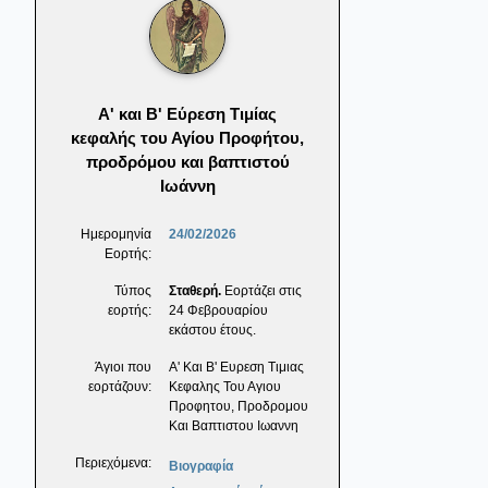
Α' και Β' Εύρεση Τιμίας
κεφαλής του Αγίου Προφήτου,
προδρόμου και βαπτιστού
Ιωάννη
Ημερομηνία
24/02/2026
Εορτής:
Τύπος
Σταθερή.
Εορτάζει στις
εορτής:
24 Φεβρουαρίου
εκάστου έτους.
Άγιοι που
Α' Και Β' Ευρεση Τιμιας
εορτάζουν:
Κεφαλης Του Αγιου
Προφητου, Προδρομου
Και Βαπτιστου Ιωαννη
Περιεχόμενα:
Βιογραφία