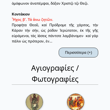
ὁμόφωνον ἀναπέμψαι, δόξαν Χριστῷ τῷ Θεῷ.
Κοντάκιον
Ἦχος β’. Τά ἄνω ζητῶν.
Προφήτα Θεοῦ, καί Πρόδρομε τῆς χάριτος, τήν
Κάραν τήν σήν, ὡς ῥόδον Ἱερώτατον, ἐκ τῆς γῆς
εὑράμενοι, τάς ἰάσεις πάντοτε λαμβάνομεν· καί γάρ
πάλιν ὡς πρότερον, ἐν...
Περισσότερα (+)
Αγιογραφίες /
Φωτογραφίες