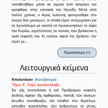
τοποθετήθηκε μέσα σε αγγείο από όστρακο και
κρύφθηκε στην κατοικία του Ηρώδη. Μετά από
πολλά χρόνια, ο Αγιος Ιωάννης φανερώθηκε στο
όνειρο δύο μοναχών, οι οποίοι είχαν αναχωρήσει για
τα Ιεροσόλυμα με σκοπό να προσκυνήσουν το τάφο
του Κυρίου, αγγέλλοντας σε αυτούς που βρίσκεται η
τιμία κεφαλή του. Κι εκείνοι, αφού την βρήκαν, την
είχαν με...
Περισσότερα (+)
Λειτουργικά κείμενα
Ἀπολυτίκιον
(Κατέβασμα)
Ἦχος δ’. Ταχύ προκατάλαβε.
Ἐκ γῆς ἀνατείλασα ἡ τοῦ Προδρόμου κεφαλή,
ἀκτῖνας ἀφίησι τῆς ἀφθαρσίας, πιστοῖς τῶν ἰάσεων·
ἄνωθεν συναθροίζει, τήν πληθύν τῶν Ἀγγέλων,
κάτωθεν συγκαλεῖται, τῶν ἀνθρώπων τό γένος,