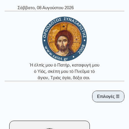
Σάββατο, 08 Αυγούστου 2026
Ἡ ἐλπίς μου ὁ Πατήρ, καταφυγή μου
ὁ Υἱός, σκέπη μου τὸ Πνεῦμα τὸ
ἅγιον, Τριὰς ἁγία, δόξα σοι.
Επιλογές ☰