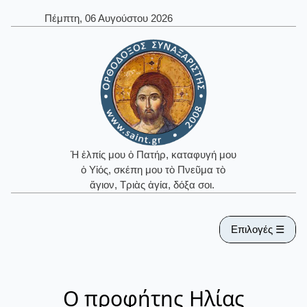
Πέμπτη, 06 Αυγούστου 2026
Ἡ ἐλπίς μου ὁ Πατήρ, καταφυγή μου
ὁ Υἱός, σκέπη μου τὸ Πνεῦμα τὸ
ἅγιον, Τριὰς ἁγία, δόξα σοι.
Επιλογές ☰
Ο προφήτης Ηλίας