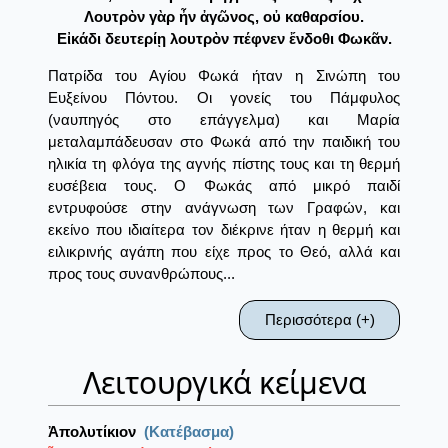
Λουτρὸν γὰρ ἦν ἀγῶνος, οὐ καθαρσίου.
Εἰκάδι δευτερίῃ λουτρὸν πέφνεν ἔνδοθι Φωκᾶν.
Πατρίδα του Αγίου Φωκά ήταν η Σινώπη του
Ευξείνου Πόντου. Οι γονείς του Πάμφυλος
(ναυπηγός στο επάγγελμα) και Μαρία
μεταλαμπάδευσαν στο Φωκά από την παιδική του
ηλικία τη φλόγα της αγνής πίστης τους και τη θερμή
ευσέβεια τους. Ο Φωκάς από μικρό παιδί
εντρυφούσε στην ανάγνωση των Γραφών, και
εκείνο που ιδιαίτερα τον διέκρινε ήταν η θερμή και
ειλικρινής αγάπη που είχε προς το Θεό, αλλά και
προς τους συνανθρώπους...
Περισσότερα (+)
Λειτουργικά κείμενα
Ἀπολυτίκιον
(Κατέβασμα)