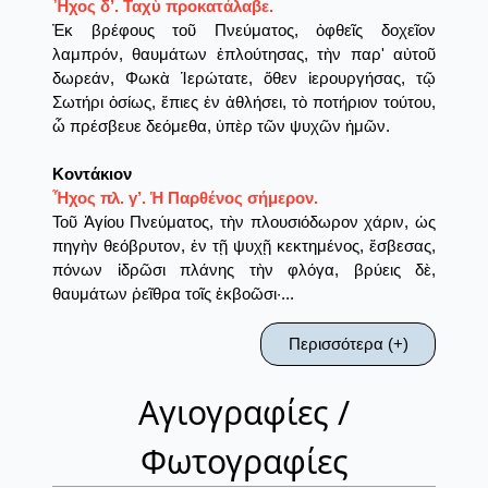
Ἦχος δ’. Ταχὺ προκατάλαβε.
Ἐκ βρέφους τοῦ Πνεύματος, ὀφθεῖς δοχεῖον
λαμπρόν, θαυμάτων ἐπλούτησας, τὴν παρ' αὐτοῦ
δωρεάν, Φωκὰ Ἱερώτατε, ὅθεν ἱερουργήσας, τῷ
Σωτήρι ὁσίως, ἔπιες ἐν ἀθλήσει, τὸ ποτήριον τούτου,
ὦ πρέσβευε δεόμεθα, ὑπὲρ τῶν ψυχῶν ἠμῶν.
Κοντάκιον
Ἦχος πλ. γ’. Ἡ Παρθένος σήμερον.
Τοῦ Ἁγίου Πνεύματος, τὴν πλουσιόδωρον χάριν, ὡς
πηγὴν θεόβρυτον, ἐν τῇ ψυχῇ κεκτημένος, ἔσβεσας,
πόνων ἱδρῶσι πλάνης τὴν φλόγα, βρύεις δὲ,
θαυμάτων ῥεῖθρα τοῖς ἐκβοῶσι·...
Περισσότερα (+)
Αγιογραφίες /
Φωτογραφίες