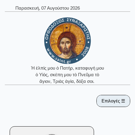
Παρασκευή, 07 Αυγούστου 2026
Ἡ ἐλπίς μου ὁ Πατήρ, καταφυγή μου
ὁ Υἱός, σκέπη μου τὸ Πνεῦμα τὸ
ἅγιον, Τριὰς ἁγία, δόξα σοι.
Επιλογές ☰