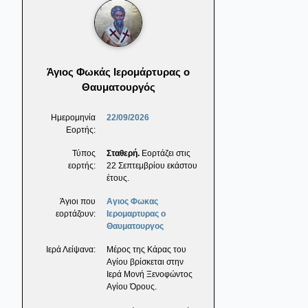
Άγιος Φωκάς Ιερομάρτυρας ο
Θαυματουργός
Ημερομηνία
22/09/2026
Εορτής:
Τύπος
Σταθερή.
Εορτάζει στις
εορτής:
22 Σεπτεμβρίου εκάστου
έτους.
Άγιοι που
Αγιος Φωκας
εορτάζουν:
Ιερομαρτυρας ο
Θαυματουργος
Ιερά Λείψανα:
Μέρος της Κάρας του
Αγίου βρίσκεται στην
Ιερά Μονή Ξενοφώντος
Αγίου Όρους.