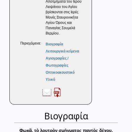
Αποτμήματα του Ιερού
Λειψάνου του Αγίου
βρίσκονται στις Ιερές
Μονές Σταυρονικήτα
Αγίου Όρους και
Παναγίας Σουμελά
Βερμίου.
Περιεχόμενα:
Βιογραφία
Λειτουργικά κείμενα
Αγιογραφίες /
Φωτογραφίες
Οπτικοακουστικό
Υλικό
Βιογραφία
Φωκᾶ, τὸ λουτρὸν σμήγματος παντὸς δέχου.