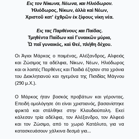
Eις τον Nίκωνα, Nέωνα, και Hλιόδωρον.
Ἡλιόδωρος, Νίκων, ἀλλὰ καὶ Νέων,
Χριστοῦ κατ' ἐχθρῶν ἐκ ξίφους νίκη νέα.
Eις τας Παρθένους και Παίδας.
Τμηθέντα Παίδων καὶ Γυναικῶν μύρια,
Ὦ παῖ γυναικός, καὶ Θεέ, πλήθη δέχου.
Οι Άγιοι Μάρκος ο ποιμένας, Αλέξανδρος, Αλφειός
και Ζώσιμος τα αδέλφια, Νίκων, Νέων, Ηλιόδωρος
και οι λοιπές Παρθένες και Παιδιά έζησαν στα χρόνια
του Διοκλητιανού και ηγεμόνα της Πισιδίας Μάγνου
(290 μ.Χ.).
Ο Μάρκος ήταν βοσκός προβάτων και γέροντας.
Επειδή ομολόγησε ότι είναι χριστιανός, βασανίστηκε
φρικτά και στάλθηκε στην Κλαυδιούπολη. Εκεί
κάλεσαν τρία αδέλφια, τον Αλέξανδρο, τον Αλφειό
και τον Ζώσιμο, από το χωριό Κατάλυτο, για να
κατασκευάσουν χάλκινα δεσμά για...