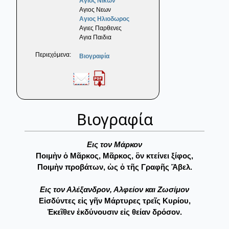
Αγιος Νικων
Αγιος Νεων
Αγιος Ηλιοδωρος
Αγιες Παρθενες
Αγια Παιδια
Περιεχόμενα:
Βιογραφία
Βιογραφία
Eις τον Μάρκον
Ποιμὴν ὁ Μᾶρκος, Μᾶρκος, ὃν κτείνει ξίφος,
Ποιμὴν προβάτων, ὡς ὁ τῆς Γραφῆς Ἄβελ.
Εις τον Αλέξανδρον, Αλφείον και Ζωσίμον
Εἰσδύντες εἰς γῆν Μάρτυρες τρεῖς Κυρίου,
Ἐκεῖθεν ἐκδύνουσιν εἰς θείαν δρόσον.