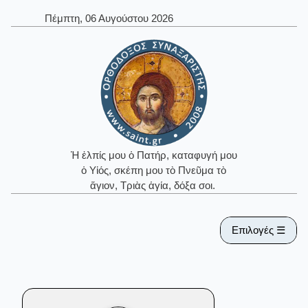
Πέμπτη, 06 Αυγούστου 2026
Ἡ ἐλπίς μου ὁ Πατήρ, καταφυγή μου
ὁ Υἱός, σκέπη μου τὸ Πνεῦμα τὸ
ἅγιον, Τριὰς ἁγία, δόξα σοι.
Επιλογές ☰