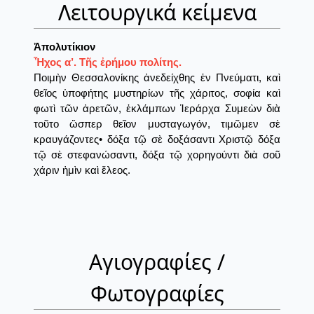
Λειτουργικά κείμενα
Ἀπολυτίκιον
Ἦχος α’. Τῆς ἐρήμου πολίτης.
Ποιμὴν Θεσσαλονίκης ἀνεδείχθης ἐν Πνεύματι, καὶ
θεῖος ὑποφήτης μυστηρίων τῆς χάριτος, σοφία καὶ
φωτὶ τῶν ἀρετῶν, ἐκλάμπων Ἱεράρχα Συμεὼν διὰ
τοῦτο ὥσπερ θεῖον μυσταγωγόν, τιμῶμεν σὲ
κραυγάζοντες• δόξα τῷ σὲ δοξάσαντι Χριστῷ δόξα
τῷ σὲ στεφανώσαντι, δόξα τῷ χορηγούντι διὰ σοῦ
χάριν ἠμὶν καὶ ἔλεος.
Αγιογραφίες /
Φωτογραφίες