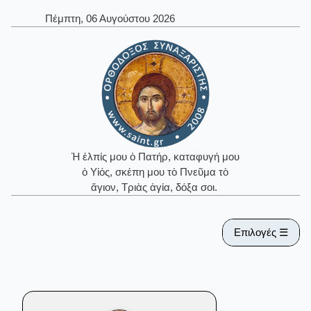
Πέμπτη, 06 Αυγούστου 2026
Ἡ ἐλπίς μου ὁ Πατήρ, καταφυγή μου
ὁ Υἱός, σκέπη μου τὸ Πνεῦμα τὸ
ἅγιον, Τριὰς ἁγία, δόξα σοι.
Επιλογές ☰