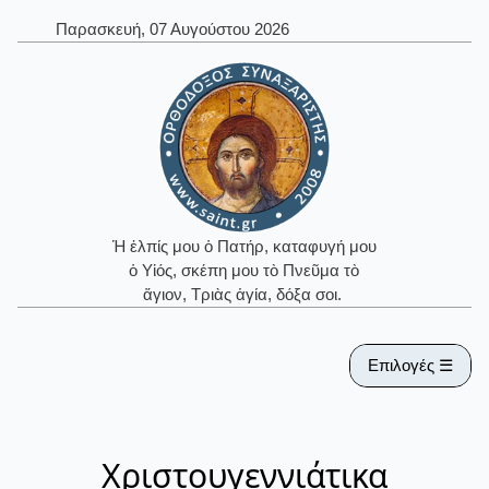
Παρασκευή, 07 Αυγούστου 2026
Ἡ ἐλπίς μου ὁ Πατήρ, καταφυγή μου
ὁ Υἱός, σκέπη μου τὸ Πνεῦμα τὸ
ἅγιον, Τριὰς ἁγία, δόξα σοι.
Επιλογές ☰
Χριστουγεννιάτικα