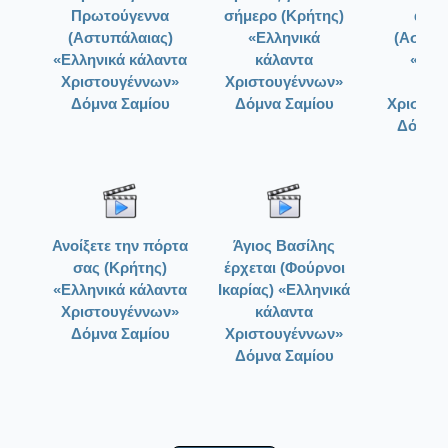
Πρωτούγεννα
σήμερο (Κρήτης)
άρχο
(Αστυπάλαιας)
«Ελληνικά
(Αστυπ
«Ελληνικά κάλαντα
κάλαντα
«Ελλ
Χριστουγέννων»
Χριστουγέννων»
κάλ
Δόμνα Σαμίου
Δόμνα Σαμίου
Χριστου
Δόμνα 
Ανοίξετε την πόρτα
Άγιος Βασίλης
σας (Κρήτης)
έρχεται (Φούρνοι
«Ελληνικά κάλαντα
Ικαρίας) «Ελληνικά
Χριστουγέννων»
κάλαντα
Δόμνα Σαμίου
Χριστουγέννων»
Δόμνα Σαμίου