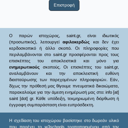
Επιστροφή
Ο παρών ιστοχώρος, saint.gr, είναι ιδιωτικός
(προσωπικός), λειτουργεί
αφιλοκερδώς
και δεν έχει
κερδοσκοπικό ή άλλο σκοπό. Οι πληροφορίες που
περιλαμβάνονται στο saint.gr προσφέρονται προς τους
επισκέπτες του αποκλειστικά και μόνο για
ενημερωτικούς
σκοπούς. Οι επισκέπτες του saint.gr,
αναλαμβάνουν και την αποκλειστική ευθύνη
διασταύρωσης των παρεχομένων πληροφοριών. Εάν,
δίχως την πρόθεσή μας θίγουμε πνευματικά δικαιώματα,
παρακαλούμε για την άμεση ενημέρωσή μας στο: info [at]
saint [dot] gr. Κάθε υπόδειξη, τεκμηριωμένη διόρθωση ή
έγγραφη συμπαράσταση είναι ευπρόσδεκτη.
Η σχεδίαση του ιστοχώρου βασίστηκε στο δωρεάν υλικό
που παρέχει το
w3schools
τροποποιημένου από τον