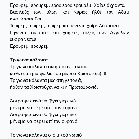
Ερουρέμ, ερουρέμ, ερου ερου ερουρέμ, Χαίρε άχραντε.
Βασιλεύς των όλων και Κύριος ήλθε τον Αδάμ
αναπλάσασθαι.
Τεριρέμ, τεριρέμ, τεριρέμ και τενενά, χαίρε Δέσποινα.
Γηγενείς σκιρτάτε και χαίρετε, τάξεις των Αγγέλων
ευφραίνεσθε.
Ερουρέμ, ερουρέμ
Τρίγωνα κάλαντα
Τρίγωνα κάλαντα σκόρπισαν παντού
κάθε σπίτι μια φωλιά του μικρού Χριστού (έϊ) !!!
Τρίγωνα κάλαντα μες στη γειτονιά,
ήρθαν τα Χριστούγεννα κι η Πρωτοχρονιά.
Άστρο φωτεινό θα ’βγει γιορτινό
μήνυμα να φέρει απ΄ τον ουρανό.
Άστρο φωτεινό θα ’βγει γιορτινό
μήνυμα να φέρει απ’ τον ουρανό.
Τρίγωνα κάλαντα στο μικρό χωριό