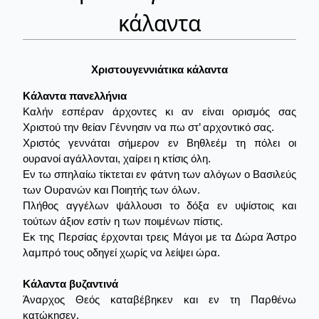
κάλαντα
Χριστουγεννιάτικα κάλαντα
Κάλαντα πανελλήνια
Καλήν εσπέραν άρχοντες κι αν είναι ορισμός σας
Χριστού την θείαν Γέννησιν να πω στ’ αρχοντικό σας.
Χριστός γεννάται σήμερον εν Βηθλεέμ τη πόλει οι
ουρανοί αγάλλονται, χαίρει η κτίσις όλη.
Εν τω σπηλαίω τίκτεται εν φάτνη των αλόγων ο Βασιλεύς
των Ουρανών και Ποιητής των όλων.
Πλήθος αγγέλων ψάλλουσι το δόξα εν υψίστοις και
τούτων άξιον εστίν η των ποιμένων πίστις.
Εκ της Περσίας έρχονται τρεις Μάγοι με τα Δώρα Άστρο
λαμπρό τους οδηγεί χωρίς να λείψει ώρα.
Κάλαντα βυζαντινά
Άναρχος Θεός καταβέβηκεν και εν τη Παρθένω
κατώκησεν.