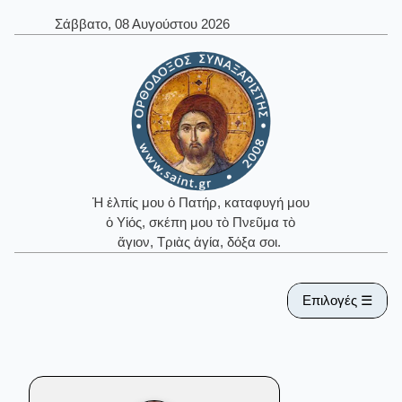
Σάββατο, 08 Αυγούστου 2026
Ἡ ἐλπίς μου ὁ Πατήρ, καταφυγή μου
ὁ Υἱός, σκέπη μου τὸ Πνεῦμα τὸ
ἅγιον, Τριὰς ἁγία, δόξα σοι.
Επιλογές ☰