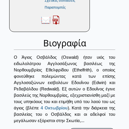
Σχετικές συνδέσεις
Παραπομπές
Βιογραφία
Ο Άγιος Οσβάλδος (Oswald) ήταν υιός του
ειδωλολάτρου Αγγλοσάξωνος βασιλέως της
Νορθουμβρίας Εθελφρίδου (Ethelfrith), ο οποίος
φονεύθηκε πολεμώντας κατά των επίσης
Αγγλοσαξώνων εισβολέων Εδουΐνου (Edwin) και
Ρεδαβάλδου (Redwald). Εξ αυτών ο Εδουΐνος έγινε
βασιλεύς της Νορθουμβρίας, εξεχριστιανίσθη μαζί με
τους υπηκόους του και ετιμήθη υπό του λαού του ως
άγιος (βλέπε
4 Οκτωβρίου
). Κατά την διάρκεια της
βασιλείας του ο Οσβάλδος και οι αδελφοί του
μεγάλωσαν εξόριστοι στην Σκωτία,...