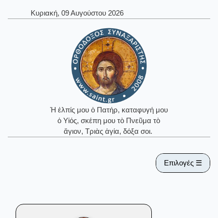
Κυριακή, 09 Αυγούστου 2026
Ἡ ἐλπίς μου ὁ Πατήρ, καταφυγή μου
ὁ Υἱός, σκέπη μου τὸ Πνεῦμα τὸ
ἅγιον, Τριὰς ἁγία, δόξα σοι.
Επιλογές ☰