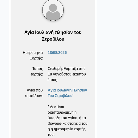
Αγία Ιουλιανή πλησίον του
Στροβίλου
Ημερομηνία
18/08/2026
Εορτής:
Τύπος
Σταθερή.
Εορτάζει στις
εορτής:
18 Αυγούστου εκάστου
έτους.
Άγιοι που
Αγια Ιουλιανη Πλησιον
*
εορτάζουν:
Του Στροβιλου
*
Δεν είναι
διασταυρωμένη η
ύπαρξη του Αγίου, ή τα
βιογραφικά στοιχεία του
ή η ημερομηνία εορτής
του.