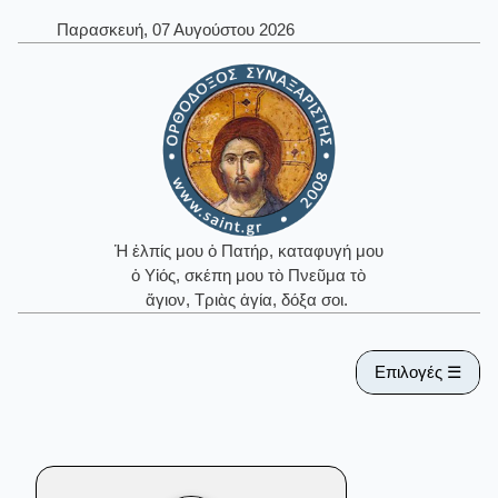
Παρασκευή, 07 Αυγούστου 2026
Ἡ ἐλπίς μου ὁ Πατήρ, καταφυγή μου
ὁ Υἱός, σκέπη μου τὸ Πνεῦμα τὸ
ἅγιον, Τριὰς ἁγία, δόξα σοι.
Επιλογές ☰