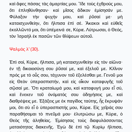
καὶ ἄφες πάσας τὰς ἁμαρτίας μου. Ἴδε τοὺς ἐχθρούς μου,
ὅτι ἐπληθύνθησαν· καὶ μῖσος ἄδικον ἐμίσησάν με.
Φύλαξον τὴν ψυχήν μου, καὶ ῥῦσαί με· μὴ
καταισχυνθείην, ὅτι ἤλπισα ἐπὶ σέ. Ἄκακοι καὶ εὐθεῖς
ἐκολλῶντό μοι, ὅτι ὑπέμεινά σε, Κύριε. Λύτρωσαι, ὁ Θεός,
τὸν Ἰσραὴλ ἐκ πασῶν τῶν θλίψεων αὐτοῦ.
Ψαλμὸς λ’ (30).
Ἐπὶ σοί, Κύριε, ἤλπισα, μὴ καταισχυνθείην εἰς τὸν αἰῶνα·
ἐν τῇ δικαιοσύνῃ σου ῥῦσαί με, καὶ ἐξελοῦ με. Κλῖνον
πρός με τὸ οὖς σου, τάχυνον τοῦ ἐξελέσθαι με. Γενοῦ μοι
εἰς Θεὸν ὑπερασπιστήν, καὶ εἰς οἶκον καταφυγῆς τοῦ
σῷσαί με. Ὅτι κραταίωμά μου, καὶ καταφυγή μου εἶ σύ,
καὶ ἕνεκεν τοῦ ὀνόματός σου ὁδηγήσεις με, καὶ
διαθρέψεις με. Ἐξάξεις με ἐκ παγίδος ταύτης, ἧς ἔκρυψάν
μοι, ὅτι σὺ εἶ ὁ ὑπερασπιστής μου, Κύριε. Εἰς χεῖράς σου
παραθήσομαι τὸ πνεῦμά μου· ἐλυτρώσω με, Κύριε, ὁ
Θεὸς τῆς ἀληθείας. Ἐμίσησας τοὺς διαφυλάσσοντας
ματαιότητας διακενῆς. Ἐγὼ δὲ ἐπὶ τῷ Κυρίῳ ἤλπισα,