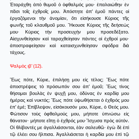
Ἐταράχθη ἀπὸ θυμοῦ ὁ ὀφθαλμός μου· ἐπαλαιώθην ἐν
πᾶσι τοῖς ἐχθροῖς μου. Ἀπόστητε ἀπ’ ἐμοῦ πάντες οἱ
ἐργαζόμενοι τὴν ἀνομίαν, ὅτι εἰσήκουσε Κύριος τῆς
φωνῆς τοῦ κλαυθμοῦ μου. Ἤκουσε Κύριος τῆς δεήσεώς
μου· Κύριος τὴν προσευχήν μου προσεδέξατο.
Αἰσχυνθείησαν καὶ ταραχθείησαν πάντες οἱ ἐχθροί μου·
ἀποστραφείησαν καὶ καταισχυνθείησαν σφόδρα διὰ
τάχους.
Ψαλμὸς ιβ’ (12).
Ἕως πότε, Κύριε, ἐπιλήσῃ μου εἰς τέλος; Ἕως πότε
ἀποστρέψεις τὸ πρόσωπόν σου ἀπ’ ἐμοῦ; Ἕως τίνος
θήσομαι βουλὰς ἐν ψυχῇ μου, ὀδύνας ἐν καρδίᾳ μου
ἡμέρας καὶ νυκτός; Ἕως πότε ὑψωθήσεται ὁ ἐχθρός μου
ἐπ’ ἐμέ; Ἐπίβλεψον, εἰσάκουσόν μου, Κύριε, ὁ Θεός μου.
Φώτισον τοὺς ὀφθαλμούς μου, μήποτε ὑπνώσω εἰς
θάνατον· μήποτε εἴπῃ ὁ ἐχθρός μου·Ἴσχυσα πρὸς αύτόν.
Οἱ θλίβοντές με ἀγαλλιάσονται, ἐὰν σαλευθῶ· ἐγὼ δὲ ἐπὶ
τῷ ἐλέει σου ἤλπισα. Ἀγαλλιάσεται ἡ καρδία μου ἐπὶ τῷ