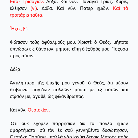
Εἶτα· Τρισάγιον.
Δόξα. Καὶ νῦν. Παναγία Τριάς. Κύριε,
ἐλέησον
(γ’)
. Δόξα. Καὶ νῦν. Πάτερ ἡμῶν.
Καὶ τὰ
τροπάρια ταῦτα.
Ἦχος β’.
Φώτισον τοὺς ὀφθαλμούς μου, Χριστὲ ὁ Θεός, μήποτε
ὑπνώσω είς θάνατον, μήποτε εἴπῃ ὁ ἐχθρός μου· Ἴσχυσα
πρὸς αὐτόν.
Δόξα.
Ἀντιλήπτωρ τῆς ψυχῆς μου γενοῦ, ὁ Θεός, ὅτι μέσον
διαβαίνω παγίδων πολλῶν· ῥῦσαί με ἐξ αὐτῶν καὶ
σῷσόν με, ἀγαθέ, ὡς φιλάνθρωπος.
Καὶ νῦν.
Θεοτοκίον.
Ὅτι οὐκ ἔχομεν παῤῥησίαν διὰ τὰ πολλὰ ἠμῶν
ἁμαρτήματα, σὺ τὸν ἐκ σοῦ γεννηθέντα δυσώπησον,
Θεοτόκε Παρθένε· πολλὰ γὰρ ἰσχύει δέησις Μητρὸς πρὸς