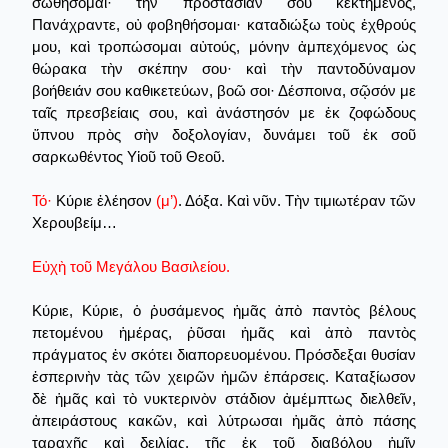
σωθήσομαι· τὴν προστασίαν σου κεκτημένος,
Πανάχραντε, οὐ φοβηθήσομαι· καταδιώξω τοὺς ἐχθρούς
μου, καὶ τροπώσομαι αὐτούς, μόνην ἀμπεχόμενος ὡς
θώρακα τὴν σκέπην σου· καὶ τὴν παντοδύναμον
βοήθειάν σου καθικετεύων, βοῶ σοι· Δέσποινα, σῷσόν με
ταῖς πρεσβείαις σου, καὶ ἀνάστησόν με ἐκ ζοφώδους
ὕπνου πρὸς σὴν δοξολογίαν, δυνάμει τοῦ ἐκ σοῦ
σαρκωθέντος Υἱοῦ τοῦ Θεοῦ.
Τό·
Κύριε ἐλέησον
(μ’)
. Δόξα. Καὶ νῦν. Τὴν τιμιωτέραν τῶν
Χερουβείμ…
Εὐχὴ τοῦ Μεγάλου Βασιλείου.
Κύριε, Κύριε, ὁ ῥυσάμενος ἡμᾶς ἀπὸ παντὸς βέλους
πετομένου ἡμέρας, ῥῦσαι ἡμᾶς καὶ ἀπὸ παντὸς
πράγματος ἐν σκότει διαπορευομένου. Πρόσδεξαι θυσίαν
ἐσπερινὴν τὰς τῶν χειρῶν ἡμῶν ἐπάρσεις. Καταξίωσον
δὲ ἡμᾶς καὶ τὸ νυκτερινὸν στάδιον ἀμέμπτως διελθεῖν,
ἀπειράστους κακῶν, καὶ λύτρωσαι ἡμᾶς ἀπὸ πάσης
ταραχῆς καὶ δειλίας, τῆς ἐκ τοῦ διαβόλου ἡμῖν