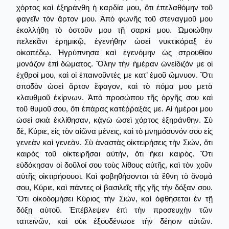
χὀρτος καὶ ἐξηράνθη ἡ καρδία μου, ὅτι ἐπελαθόμην τοῦ
φαγεῖν τὸν ἄρτον μου. Ἀπὸ φωνῆς τοῦ στεναγμοῦ μου
ἐκολλήθη τὸ ὀστοῦν μου τῇ σαρκί μου. Ὡμοιώθην
πελεκᾶνι ἐρημικῷ, ἐγενήθην ὡσεὶ νυκτικόραξ ἐν
οἰκοπέδῳ. Ἠγρύπνησα καὶ ἐγενόμην ὡς στρουθίον
μονάζον ἐπὶ δώματος. Ὅλην τὴν ἡμέραν ὠνείδιζόν με οἱ
ἐχθροί μου, καὶ οἱ ἐπαινοῦντές με κατ’ ἐμοῦ ὤμνυον. Ὅτι
σποδὸν ὡσεὶ ἄρτον ἔφαγον, καὶ τὸ πόμα μου μετὰ
κλαυθμοῦ ἐκίρνων. Ἀπὸ προσώπου τῆς ὀργῆς σου καὶ
τοῦ θυμοῦ σου, ὅτι ἐπάρας κατέῤῥαξάς με. Αἱ ἡμέραι μου
ὡσεὶ σκιὰ ἐκλίθησαν, κᾀγὼ ὡσεὶ χόρτος ἐξηράνθην. Σὺ
δὲ, Κύριε, εἰς τὸν αἰῶνα μένεις, καὶ τὸ μνημόσυνόν σου εἰς
γενεὰν καὶ γενεὰν. Σὺ ἀναστὰς οἰκτειρήσεις τὴν Σιών, ὅτι
καιρὸς τοῦ οἰκτειρῆσαι αὐτήν, ὅτι ἥκει καιρός. Ὅτι
εὐδόκησαν οἱ δοῦλοί σου τοὺς λίθους αὐτῆς, καὶ τὸν χοῦν
αὐτῆς οἰκτιρήσουσι. Καὶ φοβηθήσονται τὰ ἔθνη τὸ ὄνομά
σου, Κύριε, καὶ πάντες οἱ βασιλεῖς τῆς γῆς τὴν δόξαν σου.
Ὅτι οἰκοδομήσει Κύριος τὴν Σιών, καὶ ὀφθήσεται ἐν τῇ
δόξῃ αὐτοῦ. Ἐπέβλεψεν ἐπὶ τὴν προσευχὴν τῶν
ταπεινῶν, καὶ οὐκ ἐξουδένωσε τὴν δέησιν αὐτῶν.