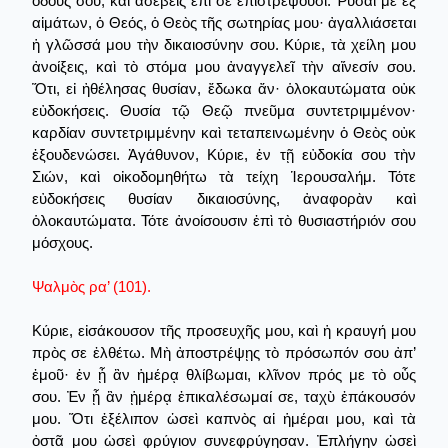
ὁδούς σου, καὶ ἀσεβεῖς ἐπὶ σὲ ἐπιστρέψουσι. Ῥῦσαί με ἐξ
αἱμάτων, ὁ Θεός, ὁ Θεὸς τῆς σωτηρίας μου· ἀγαλλιάσεται
ἡ γλῶσσά μου τὴν δικαιοσύνην σου. Κύριε, τὰ χείλη μου
ἀνοίξεις, καὶ τὸ στόμα μου ἀναγγελεῖ τὴν αἴνεσίν σου.
Ὅτι, εἰ ἠθέλησας θυσίαν, ἔδωκα ἄν· ὁλοκαυτώματα οὐκ
εὐδοκήσεις. Θυσία τῷ Θεῷ πνεῦμα συντετριμμένον·
καρδίαν συντετριμμένην καὶ τεταπεινωμένην ὁ Θεὸς οὐκ
ἐξουδενώσει. Ἀγάθυνον, Κύριε, ἐν τῇ εὐδοκία σου τὴν
Σιών, καὶ οἰκοδομηθήτω τὰ τείχη Ἱερουσαλήμ. Τότε
εὐδοκήσεις θυσίαν δικαιοσύνης, ἀναφορὰν καὶ
ὁλοκαυτώματα. Τότε ἀνοίσουσιν ἐπὶ τὸ θυσιαστήριόν σου
μόσχους.
Ψαλμὸς ρα’ (101).
Κύριε, εἰσάκουσον τῆς προσευχῆς μου, καὶ ἡ κραυγή μου
πρὸς σε ἐλθέτω. Μὴ ἀποστρέψῃς τὸ πρόσωπόν σου ἀπ’
ἐμοῦ· ἐν ᾗ ἂν ἡμέρᾳ θλίβωμαι, κλῖνον πρός με τὸ οὖς
σου. Ἐν ᾗ ἂν ᾑμέρᾳ ἐπικαλέσωμαί σε, ταχὺ ἐπάκουσόν
μου. Ὅτι ἐξέλιπον ὡσεὶ καπνὸς αἱ ἡμέραι μου, καὶ τὰ
ὀστᾶ μου ὡσεὶ φρύγιον συνεφρύγησαν. Ἐπλήγην ὡσεὶ