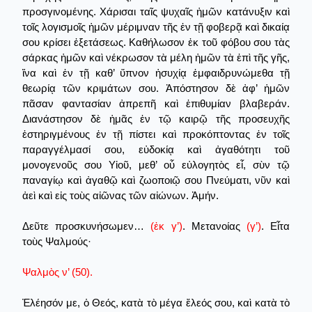
προσγινομένης. Χάρισαι ταῖς ψυχαῖς ἡμῶν κατάνυξιν καὶ
τοῖς λογισμοῖς ἡμῶν μέριμναν τῆς ἐν τῇ φοβερᾷ καὶ δικαίᾳ
σου κρίσει ἐξετάσεως. Καθήλωσον ἐκ τοῦ φόβου σου τὰς
σάρκας ἡμῶν καὶ νέκρωσον τὰ μέλη ἡμῶν τὰ ἐπὶ τῆς γῆς,
ἵνα καὶ ἐν τῇ καθ’ ὕπνον ἡσυχίᾳ ἐμφαιδρυνώμεθα τῇ
θεωρίᾳ τῶν κριμάτων σου. Ἀπόστησον δὲ ἀφ’ ἡμῶν
πᾶσαν φαντασίαν ἀπρεπῆ καὶ ἐπιθυμίαν βλαβεράν.
Διανάστησον δὲ ἡμᾶς ἐν τῷ καιρῷ τῆς προσευχῆς
ἐστηριγμένους ἐν τῇ πίστει καὶ προκόπτοντας ἐν τοῖς
παραγγέλμασί σου, εὐδοκίᾳ καὶ ἀγαθότητι τοῦ
μονογενοῦς σου Υἱοῦ, μεθ’ οὗ εὐλογητὸς εἶ, σὺν τῷ
παναγίῳ καὶ ἀγαθῷ καὶ ζωοποιῷ σου Πνεύματι, νῦν καὶ
ἀεὶ καὶ εἰς τοὺς αἰῶνας τῶν αἰώνων. Ἀμήν.
Δεῦτε προσκυνήσωμεν…
(ἐκ γ’)
. Μετανοίας
(γ’)
. Εἶτα
τοὺς Ψαλμούς·
Ψαλμὸς ν’ (50).
Ἐλέησόν με, ὁ Θεός, κατὰ τὸ μέγα ἔλεός σου, καὶ κατὰ τὸ