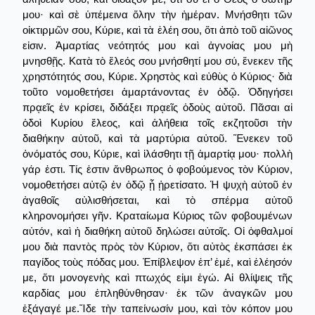
μου· καὶ σὲ ὑπέμεινα ὅλην τὴν ἡμέραν. Μνήσθητι τῶν
οἰκτιρμῶν σου, Κύριε, καὶ τὰ ἐλέη σου, ὅτι ἀπὸ τοῦ αἰῶνος
εἰσιν. Ἁμαρτίας νεότητός μου καὶ ἀγνοίας μου μὴ
μνησθῇς. Κατὰ τὸ ἔλεός σου μνήσθητί μου σύ, ἕνεκεν τῆς
χρηστότητός σου, Κύριε. Χρηστὸς καὶ εὐθὺς ὁ Κύριος· διὰ
τοῦτο νομοθετήσει ἁμαρτάνοντας ἐν ὁδῷ. Ὁδηγήσει
πρᾳεῖς ἐν κρίσει, διδάξει πρᾳεῖς ὁδοὺς αὐτοῦ. Πᾶσαι αἱ
ὁδοὶ Κυρίου ἔλεος, καὶ ἀλήθεια τοῖς εκζητοῦσι τὴν
διαθήκην αὐτοῦ, καὶ τὰ μαρτύρια αὐτοῦ. Ἕνεκεν τοῦ
ὀνόματός σου, Κύριε, καὶ ἱλάσθητι τῇ ἁμαρτίᾳ μου· πολλὴ
γάρ ἐστι. Τίς ἐστιν ἄνθρωπος ὁ φοβούμενος τὸν Κύριον,
νομοθετήσει αὐτῷ ἐν ὁδῷ ᾗ ᾑρετίσατο. Ἡ ψυχὴ αὐτοῦ ἐν
ἀγαθοῖς αὐλισθήσεται, καὶ τὸ σπέρμα αὐτοῦ
κληρονομήσει γῆν. Κραταίωμα Κύριος τῶν φοβουμένων
αὐτόν, καὶ ἡ διαθήκη αὐτοῦ δηλώσει αὐτοῖς. Οἱ ὀφθαλμοί
μου διὰ παντὸς πρὸς τὸν Κύριον, ὅτι αὐτὸς ἐκσπάσει ἐκ
παγίδος τοὺς πόδας μου. Ἐπίβλεψον ἐπ’ ἐμέ, καὶ ἐλέησόν
με, ὅτι μονογενὴς καὶ πτωχός εἰμι ἐγώ. Αἱ θλίψεις τῆς
καρδίας μου ἐπληθύνθησαν· ἐκ τῶν ἀναγκῶν μου
ἐξάγαγέ με.Ἴδε τὴν ταπείνωσίν μου, καὶ τὸν κόπον μου