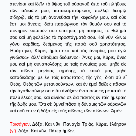
ἀτενίσαι καὶ ἰδεῖν τὸ ὕψος τοῦ οὐρανοῦ ἀπὸ τοῦ πλήθους
τῶν ἀδικιῶν μου, κατακαμπτόμενος πολλῷ δεσμῷ
σιδηρῷ, εἰς τὸ μὴ ἀνανεῦσαι τὴν κεφαλήν μου, καὶ οὐκ
ἔστι μοι ἄνεσις· διότι παρώργισα τὸν θυμόν σου καὶ τὸ
πονηρὸν ἐνώπιόν σου ἐποίησα, μὴ ποιήσας τὸ θέλημά
σου καὶ μὴ φυλάξας τὰ προστάγματά σου. Καὶ νῦν κλίνω
γόνυ καρδίας, δεόμενος τῆς παρὰ σοῦ χρηστότητος.
Ἡμάρτηκα, Κύριε, ἡμάρτηκα καὶ τὰς ἀνομίας μου ἐγὼ
γινώσκω· ἀλλ’ αἰτοῦμαι δεόμενος· Ἄνες μοι, Κύριε, ἄνες
μοι, καὶ μὴ συναπολέσῃς με ταῖς ἀνομίαις μου, μηδὲ εἰς
τὸν αἰῶνα μηνίσας τηρήσῃς τὰ κακά μοι, μηδὲ
καταδικάσῃς με ἐν τοῖς κατωτάτοις τῆς γῆς, διότι σὺ εἶ
Θεός, Θεὸς τῶν μετανοούντων, καὶ ἐν ἐμοὶ δείξεις πᾶσαν
τὴν ἀγαθωσύνην σου· ὅτι ἀνάξιον ὄντα σῴσεις με κατὰ τὸ
πολὺ ἔλεός σου, καὶ αἰνέσω σε διὰ παντὸς ἐν ταῖς ἡμέραις
τῆς ζωῆς μου. Ὅτι σὲ ὑμνεῖ πᾶσα ἡ δύναμις τῶν οὐρανῶν
καὶ σοῦ ἐστιν ἡ δόξα εἰς τοὺς αἰῶνας τῶν αἰώνων. Ἀμήν.
Τρισάγιον
. Δόξα. Καὶ νῦν. Παναγία Τριάς. Κύριε, ἐλέησον
(γ’)
. Δόξα. Καὶ νῦν. Πάτερ ἡμῶν.