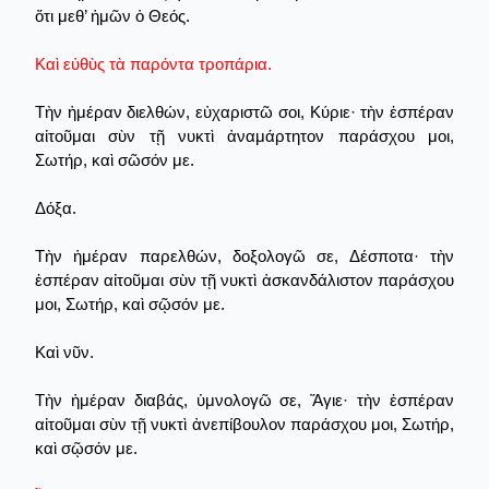
ὅτι μεθ’ ἡμῶν ὁ Θεός.
Καὶ εὐθὺς τὰ παρόντα τροπάρια.
Τὴν ἡμέραν διελθών, εὐχαριστῶ σοι, Κύριε· τὴν ἑσπέραν
αἰτοῦμαι σὺν τῇ νυκτὶ ἀναμάρτητον παράσχου μοι,
Σωτήρ, καὶ σῶσόν με.
Δόξα.
Τὴν ἡμέραν παρελθών, δοξολογῶ σε, Δέσποτα· τὴν
ἑσπέραν αἰτοῦμαι σὺν τῇ νυκτὶ ἀσκανδάλιστον παράσχου
μοι, Σωτήρ, καὶ σῷσόν με.
Καὶ νῦν.
Τὴν ἡμέραν διαβάς, ὑμνολογῶ σε, Ἅγιε· τὴν ἑσπέραν
αἰτοῦμαι σὺν τῇ νυκτὶ ἀνεπίβουλον παράσχου μοι, Σωτήρ,
καὶ σῷσόν με.