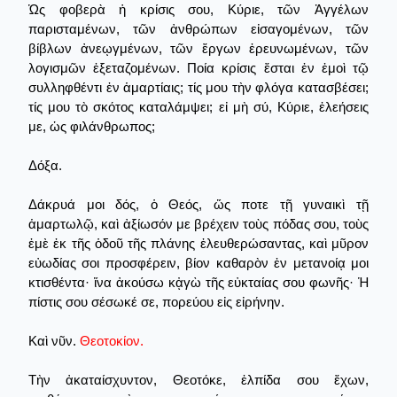
Ὡς φοβερὰ ἡ κρίσις σου, Κύριε, τῶν Ἀγγέλων
παρισταμένων, τῶν ἀνθρώπων εἰσαγομένων, τῶν
βίβλων ἀνεῳγμένων, τῶν ἔργων ἐρευνωμένων, τῶν
λογισμῶν ἐξεταζομένων. Ποία κρίσις ἔσται ἐν ἐμοὶ τῷ
συλληφθέντι ἐν ἁμαρτίαις; τίς μου τὴν φλόγα κατασβέσει;
τίς μου τὸ σκότος καταλάμψει; εἰ μὴ σύ, Κύριε, ἐλεήσεις
με, ὡς φιλάνθρωπος;
Δόξα.
Δάκρυά μοι δός, ὁ Θεός, ὥς ποτε τῇ γυναικὶ τῇ
ἁμαρτωλῷ, καὶ ἀξίωσόν με βρέχειν τοὺς πόδας σου, τοὺς
ἐμὲ ἐκ τῆς ὁδοῦ τῆς πλάνης ἐλευθερώσαντας, καὶ μῦρον
εὐωδίας σοι προσφέρειν, βίον καθαρὸν ἐν μετανοίᾳ μοι
κτισθέντα· ἵνα ἀκούσω κᾀγὼ τῆς εὐκταίας σου φωνῆς· Ἡ
πίστις σου σέσωκέ σε, πορεύου εἰς εἰρήνην.
Καὶ νῦν.
Θεοτοκίον.
Τὴν ἀκαταίσχυντον, Θεοτόκε, ἐλπίδα σου ἔχων,