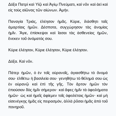
Δόξα Πατρὶ καὶ Υἱῷ καὶ Ἁγίῳ Πνεύματι, καὶ νῦν καὶ ἀεὶ καὶ
εἰς τοὺς αἰῶνας τῶν αἰώνων. Ἀμήν.
Παναγία Τριάς, ἐλέησον ἡμᾶς. Κύριε, ἱλάσθητι ταῖς
ἁμαρτίαις ἡμῶν. Δέσποτα, συγχώρησον τὰς ἀνομίας
ἡμῖν. Ἅγιε, ἐπίσκεψαι καὶ ἴασαι τὰς ἀσθενείας ἡμῶν,
ἕνεκεν τοῦ ὀνόματός σου.
Κύριε ἐλέησον, Κύριε ἐλέησον, Κύριε ἐλέησον.
Δόξα. Καὶ νῦν.
Πάτερ ἡμῶν, ὁ ἐν τοῖς οὐρανοῖς, ἁγιασθήτω τὸ ὄνομά
σου· ἐλθέτω ἡ βασιλεία σου· γενηθήτω τὸ θέλημά σου ὡς
ἐν οὐρανῷ καὶ ἐπὶ τῆς γῆς. Τὸν ἄρτον ὴμῶν τὸν
ἐπιούσιον δὸς ἡμῖν σήμερον· καὶ ἄφες ἡμῖν τὰ ὀφειλήματα
ἡμῶν· ὡς καὶ ἡμεῖς ἀφίεμεν τοῖς ὀφειλέταις ἡμῶν· καὶ μὴ
εἰσενέγκῃς ἡμᾶς εἰς πειρασμὸν, ἀλλὰ ῥῦσαι ἡμᾶς ἀπὸ τοῦ
πονηροῦ.