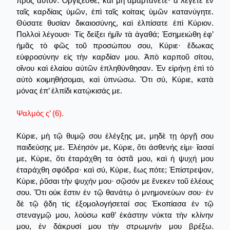
πρὸς αὐτόν. Ὀργίζεσθε, καὶ μὴ ἁμαρτάνετε· ἅ λέγετε ἐν
ταῖς καρδίαις ὑμῶν, ἐπὶ ταῖς κοίταις ὑμῶν κατανύγητε.
Θύσατε θυσίαν δικαιοσύνης, καὶ ἐλπίσατε ἐπὶ Κύριον.
Πολλοὶ λέγουσι· Τίς δείξει ἡμῖν τὰ ἀγαθά; Ἐσημειώθη ἐφ’
ἡμᾶς τὸ φῶς τοῦ προσώπου σου, Κύριε· ἔδωκας
εὐφροσύνην εἰς τὴν καρδίαν μου. Ἀπὸ καρποῦ σίτου,
οἴνου καὶ ἐλαίου αὐτῶν ἐπληθύνθησαν. Ἐν εἰρήνῃ ἐπὶ τὸ
αὐτὸ κοιμηθήσομαι, καὶ ὑπνώσω. Ὅτι σύ, Κύριε, κατὰ
μόνας ἐπ’ ἐλπίδι κατῴκισάς με.
Ψαλμὸς ς’ (6).
Κύριε, μὴ τῷ θυμῷ σου ἐλέγξῃς με, μηδὲ τῃ ὀργῇ σου
παιδεύσῃς με. Ἐλέησόν με, Κύριε, ὅτι άσθενής εἰμι· ἴασαί
με, Κύριε, ὅτι ἐταράχθη τα ὀστᾶ μου, καὶ ἡ ψυχή μου
ἐταράχθη σφόδρα· καὶ σύ, Κύριε, ἕως πότε; Ἐπίστρεψον,
Κύριε, ῥῦσαι τὴν ψυχήν μου· σῷσόν με ἕνεκεν τοῦ ἐλέους
σου. Ὅτι οὐκ ἔστιν ἐν τῷ θανάτῳ ὁ μνημονεύων σου· ἐν
δὲ τῷ ᾅδη τίς ἐξομολογήσεταί σοι; Ἐκοπίασα ἐν τῷ
στεναγμῷ μου, λούσω καθ’ ἑκάστην νύκτα τὴν κλίνην
μου, ἐν δάκρυσί μου τὴν στρωμνήν μου βρέξω.