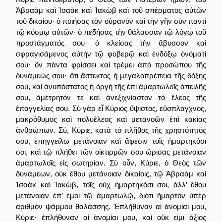
Ἀβραὰμ καὶ Ἰσαὰκ καὶ Ἰακὼβ καὶ τοῦ σπέρματος αὐτῶν
τοῦ δικαίου· ὁ ποιήσας τὸν οὐρανὸν καὶ τὴν γῆν σὺν παντὶ
τῷ κόσμῳ αὐτῶν· ὁ πεδήσας τὴν θάλασσαν τῷ λόγῳ τοῦ
προστάγματός σου· ὁ κλείσας τὴν ἄβυσσον καὶ
σφραγισάμενος αὐτὴν τῷ φοβερῷ καὶ ἐνδόξῳ ὀνόματί
σου· ὃν πάντα φρίσσει καὶ τρέμει ἀπὸ προσώπου τῆς
δυνάμεώς σου· ὅτι ἄστεκτος ἡ μεγαλοπρέπεια τῆς δόξης
σου, καὶ ἀνυπόστατος ἡ ὀργὴ τῆς ἐπὶ ἁμαρτωλοῖς ἀπειλῆς
σου, ἀμέτρητόν τε καὶ ἀνεξιχνίαστον τὸ ἔλεος τῆς
ἐπαγγελίας σου. Σὺ γὰρ εἶ Κύριος ὕψιστος, εὔσπλαγχνος,
μακρόθυμος καὶ πολυέλεος καὶ μετανοῶν ἐπὶ κακίας
ἀνθρώπων. Σύ, Κύριε, κατὰ τὸ πλῆθος τῆς χρηστότητός
σου, ἐπηγγείλω μετάνοιαν καὶ ἄφεσιν τοῖς ἡμαρτηκόσι
σοι, καὶ τῷ πλήθει τῶν οἰκτιρμῶν σου ὥρισας μετάνοιαν
ἁμαρτωλοῖς εἰς σωτηρίαν. Σὺ οὖν, Κύριε, ὁ Θεὸς τῶν
δυνάμεων, οὐκ ἔθου μετάνοιαν δικαίοις, τῷ Ἀβραὰμ καὶ
Ἰσαὰκ καὶ Ἰακώβ, τοῖς ούχ ἡμαρτηκόσι σοι, ἀλλ’ ἔθου
μετάνοιαν ἐπ’ ἐμοὶ τῷ ἁμαρτωλῷ, διότι ἥμαρτον ὑπὲρ
ἀριθμὸν ψάμμου θαλάσσης. Ἐπλήθυναν αἱ ἀνομίαι μου,
Κύριε· ἐπλήθυναν αἱ ἀνομίαι μου, καὶ οὔκ εἰμι ἄξιος