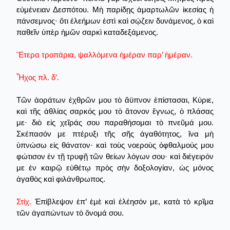
εὐμένειαν Δεσπότου. Μὴ παρίδῃς ἁμαρτωλῶν ἱκεσίας ἡ
πάνσεμνος· ὅτι ἐλεήμων ἐστὶ καὶ σῴζειν δυνάμενος, ὁ καὶ
παθεῖν ὑπὲρ ἡμῶν σαρκὶ καταδεξάμενος.
Ἕτερα τροπάρια, ψαλλόμενα ἡμέραν παρ’ ἡμέραν.
Ἦχος πλ. δ’.
Τῶν ἀοράτων ἐχθρῶν μου τὸ ἄϋπνον ἐπίστασαι, Κύριε,
καὶ τῆς ἀθλίας σαρκός μου τὸ ἄτονον ἔγνως, ὁ πλάσας
με· διὸ εἰς χεῖράς σου παραθήσομαι τὸ πνεῦμά μου.
Σκέπασόν με πτέρυξι τῆς σῆς ἀγαθότητος, ἵνα μὴ
ὑπνώσω εἰς θάνατον· καὶ τοὺς νοεροὺς ὀφθαλμούς μου
φώτισον ἐν τῇ τρυφῇ τῶν θείων λόγων σου· καὶ διέγειρόν
με ἐν καιρῷ εὐθέτῳ πρὸς σὴν δοξολογίαν, ὡς μόνος
ἀγαθὸς καὶ φιλάνθρωπος.
Στίχ.
Ἐπίβλεψον ἐπ’ ἐμὲ καὶ ἐλέησόν με, κατὰ τὸ κρῖμα
τῶν ἀγαπώντων τὸ ὄνομά σου.