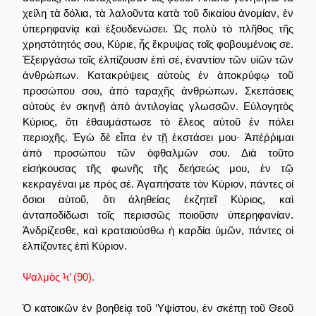
χείλη τὰ δόλια, τὰ λαλοῦντα κατὰ τοῦ δικαίου ἀνομίαν, ἐν
ὑπερηφανίᾳ καὶ ἐξουδενώσει. Ὡς πολὺ τὸ πλῆθος τῆς
χρηστότητός σου, Κύριε, ἧς ἔκρυψας τοῖς φοβουμένοις σε.
Ἐξειργάσω τοῖς ἐλπίζουσιν ἐπὶ σέ, ἐναντίον τῶν υἱῶν τῶν
ἀνθρώπων. Κατακρύψεις αὐτοὺς ἐν ἀποκρύφῳ τοῦ
προσώπου σου, ἀπὸ ταραχῆς ἀνθρώπων. Σκεπάσεις
αὐτοὺς ἐν σκηνῇ ἀπὸ ἀντιλογίας γλωσσῶν. Εὐλογητὸς
Κύριος, ὅτι ἐθαυμάστωσε τὸ ἔλεος αὐτοῦ ἐν πόλει
περιοχῆς. Ἐγὼ δὲ εἶπα ἐν τῇ ἐκστάσει μου· Ἀπέῤῥιμαι
ἀπὸ προσώπου τῶν ὀφθαλμῶν σου. Διὰ τοῦτο
εἰσήκουσας τῆς φωνῆς τῆς δεήσεώς μου, ἐν τῷ
κεκραγέναι με πρὸς σέ. Ἀγαπήσατε τὸν Κύριον, πάντες οἱ
ὅσιοι αὺτοῦ, ὅτι ἀληθείας ἐκζητεῖ Κύριος, καὶ
ἀνταποδίδωσι τοῖς περισσῶς ποιοῦσιν ὑπερηφανίαν.
Ἀνδρίζεσθε, καὶ κραταιούσθω ἡ καρδία ὑμῶν, πάντες οἱ
ἐλπίζοντες ἐπὶ Κύριον.
Ψαλμὸς Ϟ’ (90).
Ὁ κατοικῶν ἐν βοηθείᾳ τοῦ ‘Υψίστου, ἐν σκέπῃ τοῦ Θεοῦ