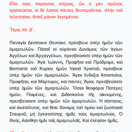
Εἶτα τοὺς παρόντας στίχους, ὧν ὁ μὲν πρῶτος
τρισσεύεται, οἱ δὲ λοιποὶ πάντες δευτεροῦνται, πλὴν τοῦ
τελευταίου, ἅπαξ μόνον λεγομένου.
Ἦχος πλ. β’.
Παναγία Δέσποινα Θεοτόκε, πρέσβευε ὑπὲρ ἡμῶν τῶν
ἁμαρτωλῶν. Πάσαῖ αἱ οὐράνιαι Δυνάμεις τῶν ἁγίων
Ἀγγέλων καὶ Ἀρχαγγέλων, πρεσβεύσατε ὑπὲρ ἡμῶν τῶν
ἁμαρτωλῶν. Ἅγιε Ἰωάννη, Προφῆτα καὶ Πρόδρομε, καὶ
Βαπτιστὰ τοῦ Κυρίου ἡμῶν Ἰησοῦ Χριστοῦ, πρέσβευε
ὑπὲρ ἡμῶν τῶν ἁμαρτωλῶν. Ἄγιοι ἔνδοξοι Ἀπόστολοι,
Προφῆται, καὶ Μάρτυρες, καὶ πάντες Ἄγιοι, πρεσβεύσατε
ὑπὲρ ἡμῶν τῶν ἁμαρτωλῶν. Ὅσιοι θεοφόροι Πατέρες
ἡμῶν, Ποιμένες, καὶ Διδάσκαλοι τῆς οἰκουμένης,
πρεσβεύσατε ὑπὲρ ἡμῶν τῶν ἁμαρτωλῶν. Ἡ ἀήττητος,
καὶ ἀκατάλυτος, καὶ θεία δύναμις τοῦ τιμίου καὶ ζωοποιοῦ
Σταυροῦ, μὴ ἐγκαταλίπῃς ἡμᾶς τοὺς ἁμαρτωλούς. Ὁ
Θεός, ἱλάσθητι ἡμῖν τοῖς ἁμαρτωλοῖς. Καὶ ἐλέησον ἡμᾶς.