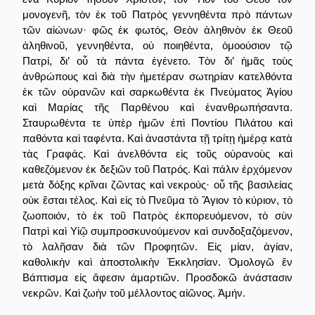
μονογενῆ, τὸν ἐκ τοῦ Πατρὸς γεννηθέντα πρὸ πάντων
τῶν αἰώνων· φῶς ἐκ φωτός, Θεὸν ἀληθινὸν ἐκ Θεοῦ
ἀληθινοῦ, γεννηθέντα, οὐ ποιηθέντα, ὁμοούσιον τῷ
Πατρί, δι’ οὗ τὰ πάντα ἐγένετο. Τὸν δι’ ἡμᾶς τοὺς
ἀνθρώπους καὶ διὰ τὴν ἡμετέραν σωτηρίαν κατελθόντα
ἐκ τῶν οὐρανῶν καὶ σαρκωθέντα ἐκ Πνεύματος Ἁγίου
καὶ Μαρίας τῆς Παρθένου καὶ ἐνανθρωπήσαντα.
Σταυρωθέντα τε ὑπὲρ ἡμῶν ἐπὶ Ποντίου Πιλάτου καὶ
παθόντα καὶ ταφέντα. Καὶ ἀναστάντα τῇ τρίτῃ ἡμέρᾳ κατὰ
τὰς Γραφάς. Καὶ ἀνελθόντα εἰς τοῦς οὐρανοὺς καὶ
καθεζόμενον ἐκ δεξιῶν τοῦ Πατρός. Καὶ πάλιν ἐρχόμενον
μετὰ δόξης κρῖναι ζῶντας καὶ νεκρούς· οὗ τῆς βασιλείας
οὐκ ἔσται τέλος. Καὶ εἰς τὸ Πνεῦμα τὸ Ἅγιον τὸ κύριον, τὸ
ζωοποιόν, τὸ ἐκ τοῦ Πατρὸς ἐκπορευόμενον, τὸ σὺν
Πατρὶ καὶ Υἱῷ συμπροσκυνούμενον καὶ συνδοξαζόμενον,
τὸ λαλῆσαν διὰ τῶν Προφητῶν. Εἰς μίαν, ἁγίαν,
καθολικὴν καὶ ἀποστολικὴν Ἐκκλησίαν. Ὁμολογῶ ἕν
Βάπτισμα εἰς ἄφεσιν ἁμαρτιῶν. Προσδοκῶ ἀνάστασιν
νεκρῶν. Καὶ ζωὴν τοῦ μέλλοντος αἰῶνος. Ἀμήν.