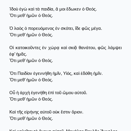
Ἰδοὺ ἐγὼ καὶ τὰ παιδία, ἅ μοι ἔδωκεν ὁ Θεός.
Ὅτι μεθ’ ἡμῶν ὁ Θεός.
Ὁ λαὸς ὁ πορευόμενος ἐν σκότει, ἴδε φῶς μέγα.
Ὅτι μεθ’ ἡμῶν ὁ Θεός.
Οἱ κατοικοῦντες ἐν χώρᾳ καὶ σκιᾷ θανάτου, φῶς λάμψει
ἐφ’ ἡμᾶς.
Ὅτι μεθ’ ἡμῶν ὁ Θεός.
Ὅτι Παιδίον ἐγεννήθη ἡμῖν, Υἱός, καὶ ἐδόθη ἡμῖν.
Ὅτι μεθ’ ἡμῶν ὁ Θεός.
Οὗ ἡ ἀρχὴ ἐγενήθη ἐπὶ τοῦ ὤμου αὐτοῦ.
Ὅτι μεθ’ ἡμῶν ὁ Θεός.
Καὶ τῆς εἰρήνης αὐτοῦ οὐκ ἔστιν ὅριον.
Ὅτι μεθ’ ἡμῶν ὁ Θεός.