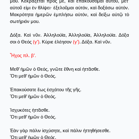
μου. Κεκράξεται πρός με, καὶ ἐπακούσομαι αὐτοῦ, μετ’
αὐτοῦ εἰμι ἐν θλίψει· ἐξελοῦμαι αὐτόν, καὶ δοξάσω αὐτόν.
Μακρότητα ἡμερῶν ἐμπλήσω αὐτόν, καὶ δείξω αὐτῷ τὸ
σωτήριόν μου.
Δόξα. Καὶ νῦν. Ἀλληλούϊα, Ἀλληλούϊα, Ἀλληλούϊα. Δόξα
σοι ὁ Θεός
(γ’)
. Κύριε ἐλέησον
(γ’)
. Δόξα. Καὶ νῦν.
Ἦχος πλ. β’.
Μεθ’ ἡμῶν ὁ Θεός, γνῶτε ἔθνη καὶ ἡττᾶσθε.
Ὅτι μεθ’ ἡμῶν ὁ Θεός.
Ἐπακούσατε ἕως ἐσχάτου τῆς γῆς.
Ὅτι μεθ’ ἡμῶν ὁ Θεός.
Ἰσχυκότες ἡττᾶσθε.
Ὅτι μεθ’ ἡμῶν ὁ Θεός.
Ἐὰν γὰρ πάλιν ἰσχύσητε, καὶ πάλιν ἡττηθήσεσθε.
Ὅτι μεθ’ ἡμῶν ὁ Θεός.