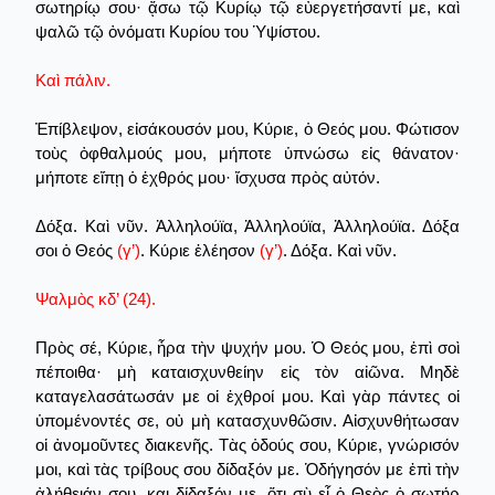
σωτηρίῳ σου· ᾄσω τῷ Κυρίῳ τῷ εὐεργετήσαντί με, καὶ
ψαλῶ τῷ ὀνόματι Κυρίου του Ὑψίστου.
Καὶ πάλιν.
Ἐπίβλεψον, εἰσάκουσόν μου, Κύριε, ὁ Θεός μου. Φώτισον
τοὺς ὀφθαλμούς μου, μήποτε ὑπνώσω εἰς θάνατον·
μήποτε εἴπῃ ὁ ἐχθρός μου· ἴσχυσα πρὸς αὐτόν.
Δόξα. Καὶ νῦν. Ἀλληλούϊα, Ἀλληλούϊα, Ἀλληλούϊα. Δόξα
σοι ὁ Θεός
(γ’)
. Κύριε ἐλέησον
(γ’)
. Δόξα. Καὶ νῦν.
Ψαλμὸς κδ’ (24).
Πρὸς σέ, Κύριε, ἦρα τὴν ψυχήν μου. Ὁ Θεός μου, ἐπὶ σοὶ
πέποιθα· μὴ καταισχυνθείην εἰς τὸν αἰῶνα. Μηδὲ
καταγελασάτωσάν με οἱ ἐχθροί μου. Καὶ γὰρ πάντες οἱ
ὑπομένοντές σε, οὐ μὴ κατασχυνθῶσιν. Αἰσχυνθήτωσαν
οἱ ἀνομοῦντες διακενῆς. Τὰς ὁδούς σου, Κύριε, γνώρισόν
μοι, καὶ τὰς τρίβους σου δίδαξόν με. Ὁδήγησόν με ἐπὶ τὴν
ἀλήθειάν σου, και δίδαξόν με, ὅτι σὺ εἶ ὁ Θεὸς ὁ σωτήρ