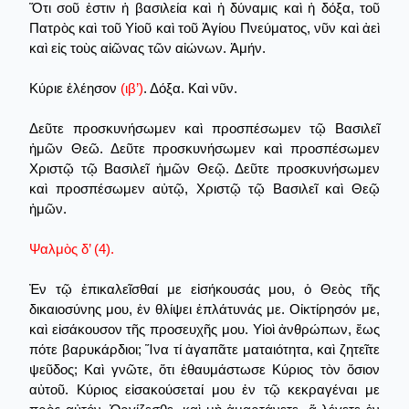
Ὅτι σοῦ ἐστιν ἡ βασιλεία καὶ ἡ δύναμις καὶ ἡ δόξα, τοῦ
Πατρὸς καὶ τοῦ Υἱοῦ καὶ τοῦ Ἀγίου Πνεύματος, νῦν καὶ ἀεὶ
καὶ εἰς τοὺς αἰῶνας τῶν αἰώνων. Ἀμήν.
Κύριε ἐλέησον
(ιβ’)
. Δόξα. Καὶ νῦν.
Δεῦτε προσκυνήσωμεν καὶ προσπέσωμεν τῷ Βασιλεῖ
ἡμῶν Θεῶ. Δεῦτε προσκυνήσωμεν καὶ προσπέσωμεν
Χριστῷ τῷ Βασιλεῖ ἡμῶν Θεῷ. Δεῦτε προσκυνήσωμεν
καὶ προσπέσωμεν αὐτῷ, Χριστῷ τῷ Βασιλεῖ καὶ Θεῷ
ἡμῶν.
Ψαλμὸς δ’ (4).
Ἐν τῷ ἐπικαλεῖσθαί με εἰσήκουσάς μου, ὁ Θεὸς τῆς
δικαιοσύνης μου, ἐν θλίψει ἐπλάτυνάς με. Οἰκτίρησόν με,
καὶ εἰσάκουσον τῆς προσευχῆς μου. Υἱοὶ ἀνθρώπων, ἔως
πότε βαρυκάρδιοι; Ἵνα τί ἀγαπᾶτε ματαιότητα, καὶ ζητεῖτε
ψεῦδος; Καὶ γνῶτε, ὅτι ἐθαυμάστωσε Κύριος τὸν ὅσιον
αὐτοῦ. Κύριος εἰσακούσεταί μου ἐν τῷ κεκραγέναι με