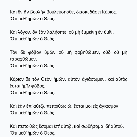
Καὶ ἥν ἄν βουλὴν βουλεύσησθε, διασκεδάσει Κύριος.
Ὅτι μεθ’ ἡμῶν ὁ Θεός.
Καὶ λόγον, ὅν ἐὰν λαλήσητε, οὺ μὴ ἐμμείνῃ ἐν ὑμῖν.
Ὅτι μεθ’ ἡμῶν ὁ Θεός.
Τὀν δὲ φόβον ὑμῶν οὐ μὴ φοβηθῶμεν, οὐδ’ οὐ μὴ
ταραχθῶμεν.
Ὅτι μεθ’ ἡμῶν ὁ Θεός.
Κύριον δὲ τὸν Θεὸν ἡμῶν, αὐτὸν ἁγιάσωμεν, καὶ αὐτὸς
ἔσται ἡμῖν φόβος.
Ὅτι μεθ’ ἡμῶν ὁ Θεός.
Καὶ ἐὰν ἐπ’ αὐτῷ, πεποιθὼς ὦ, ἔσται μοι εἰς ἁγιασμόν.
Ὅτι μεθ’ ἡμῶν ὁ Θεός.
Καὶ πεποιθὼς ἔσομαι ἐπ’ αὐτῷ, καὶ σωθήσομαι δι’ αὐτοῦ.
Ὅτι μεθ’ ἡμῶν ὁ Θεός.