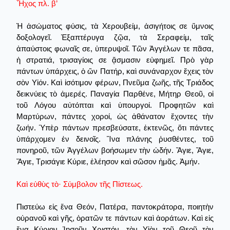
Ἦχος πλ. β’
Ἡ ἀσώματος φύσις, τὰ Χερουβείμ, ἀσιγήτοις σε ὕμνοις
δοξολογεῖ. Ἑξαπτέρυγα ζῷα, τὰ Σεραφείμ, ταῖς
ἀπαύστοις φωναῖς σε, ὑπερυψοῖ. Τῶν Ἀγγέλων τε πᾶσα,
ἡ στρατιά, τρισαγίοις σε ᾄσμασιν εὐφημεῖ. Πρὸ γὰρ
πάντων ὑπάρχεις, ὁ ὤν Πατήρ, καὶ συνάναρχον ἔχεις τὸν
σὸν Υἱόν. Καὶ ἰσότιμον φέρων, Πνεῦμα ζωῆς, τῆς Τριάδος
δεικνύεις τὸ ἀμερές. Παναγία Παρθένε, Μήτηρ Θεοῦ, οἱ
τοῦ Λόγου αὐτόπται καὶ ὑπουργοί. Προφητῶν καὶ
Μαρτύρων, πάντες χοροί, ὡς ἀθάνατον ἔχοντες τὴν
ζωήν. Ὑπὲρ πάντων πρεσβεύσατε, ἐκτενῶς, ὅτι πάντες
ὑπάρχομεν ἐν δεινοῖς. Ἵνα πλάνης ῥυσθέντες, τοῦ
πονηροῦ, τῶν Ἀγγέλων βοήσωμεν τὴν ὠδήν. Ἅγιε, Ἅγιε,
Ἅγιε, Τρισάγιε Κύριε, ἐλέησον καὶ σῶσον ἡμᾶς. Ἀμήν.
Καὶ εὐθὺς τὸ· Σύμβολον τῆς Πίστεως.
Πιστεύω εἰς ἕνα Θεόν, Πατέρα, παντοκράτορα, ποιητὴν
οὐρανοῦ καὶ γῆς, ὁρατῶν τε πάντων καὶ ἀοράτων. Καὶ εἰς
ἕνα Κύριον Ἰησοῦν Χριστόν, τὸν Υἱὸν τοῦ Θεοῦ τὸν