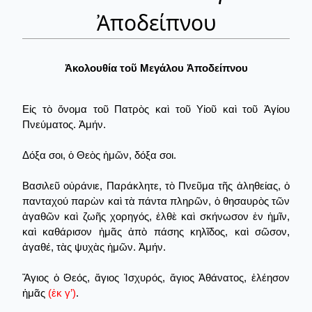
Ἀποδείπνου
Ἀκολουθία τοῦ Μεγάλου Ἀποδείπνου
Εἰς τὸ ὄνομα τοῦ Πατρὸς καὶ τοῦ Υἱοῦ καὶ τοῦ Ἁγίου
Πνεύματος. Ἀμήν.
Δόξα σοι, ὁ Θεὸς ἡμῶν, δόξα σοι.
Βασιλεῦ οὐράνιε, Παράκλητε, τὸ Πνεῦμα τῆς ἀληθείας, ὁ
πανταχού παρὼν καὶ τὰ πάντα πληρῶν, ὁ θησαυρὸς τῶν
ἀγαθῶν καὶ ζωῆς χορηγός, ἐλθὲ καὶ σκήνωσον ἐν ἡμῖν,
καὶ καθάρισον ἡμᾶς ἀπὸ πάσης κηλῖδος, καὶ σῶσον,
ἀγαθέ, τὰς ψυχὰς ἡμῶν. Ἀμήν.
Ἅγιος ὁ Θεός, ἅγιος Ἰσχυρός, ἅγιος Ἀθάνατος, ἐλέησον
ἡμᾶς
(ἐκ γ’)
.