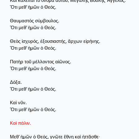
Καὶ καλεῖται τὸ ὄνομα αὐτοῦ, Μεγάλης Βουλῆς Ἄγγελος.
Ὅτι μεθ’ ἡμῶν ὁ Θεός.
Θαυμαστὸς σύμβουλος.
Ὅτι μεθ’ ἡμῶν ὁ Θεός.
Θεὸς ἰσχυρός, ἐξουσιαστής, ἄρχων εἰρήνης.
Ὅτι μεθ’ ἡμῶν ὁ Θεός.
Πατὴρ τοῦ μέλλοντος αἰῶνος.
Ὅτι μεθ’ ἡμῶν ὁ Θεός.
Δόξα.
Ὅτι μεθ’ ἡμῶν ὁ Θεός.
Καὶ νῦν.
Ὅτι μεθ’ ἡμῶν ὁ Θεός.
Καὶ πάλιν.
Μεθ’ ἡμῶν ὁ Θεός, γνῶτε ἔθνη καὶ ἡττᾶσθε·