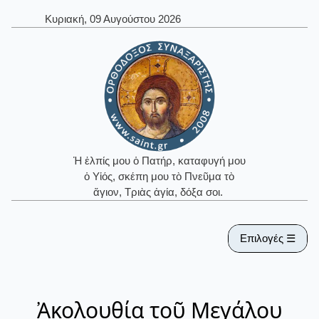
Κυριακή, 09 Αυγούστου 2026
Ἡ ἐλπίς μου ὁ Πατήρ, καταφυγή μου
ὁ Υἱός, σκέπη μου τὸ Πνεῦμα τὸ
ἅγιον, Τριὰς ἁγία, δόξα σοι.
Επιλογές ☰
Ἀκολουθία τοῦ Μεγάλου