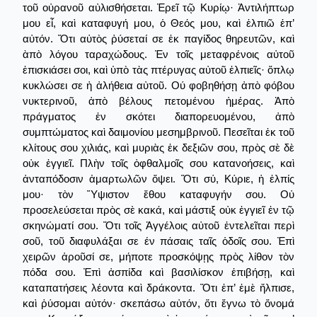
τοῦ οὐρανοῦ αὐλισθήσεται. Ἐρεῖ τῷ Κυρίῳ· Ἀντιλήπτωρ
μου εἶ, καὶ καταφυγή μου, ὁ Θεός μου, καὶ ἐλπιῶ ἐπ’
αὐτόν. Ὅτι αὐτὸς ῥύσεταί σε ἐκ παγίδος θηρευτῶν, καὶ
ὰπὸ λόγου ταραχώδους. Ἐν τοῖς μεταφρένοις αὐτοῦ
ἐπισκιάσει σοι, καὶ ὑπὸ τὰς πτέρυγας αὐτοῦ ἐλπιεῖς· ὅπλῳ
κυκλώσει σε ἡ ἀλήθεια αὐτοῦ. Ού φοβηθήσῃ ἀπὸ φόβου
νυκτερινοῦ, ἀπὸ βέλους πετομένου ἡμέρας. Ἀπὸ
πράγματος ἐν σκότει διαπορευομένου, ἀπὸ
συμπτώματος καὶ δαιμονίου μεσημβρινοῦ. Πεσεῖται ἐκ τοῦ
κλίτους σου χιλιάς, καὶ μυριὰς ἐκ δεξιῶν σου, πρὸς σὲ δὲ
οὐκ ἐγγιεῖ. Πλὴν τοῖς ὀφθαλμοῖς σου κατανοήσεις, καὶ
ἀνταπόδοσιν ἁμαρτωλῶν ὄψει. Ὅτι σύ, Κύριε, ἡ ἐλπίς
μου· τὸν Ὕψιστον ἔθου καταφυγήν σου. Οὐ
προσελεύσεται πρὸς σὲ κακά, καὶ μάστιξ οὐκ ἐγγιεῖ ἐν τῷ
σκηνώματί σου. Ὅτι τοῖς Ἀγγέλοις αὐτοῦ ἐντελεῖται περὶ
σοῦ, τοῦ διαφυλάξαι σε έν πάσαις ταῖς ὁδοῖς σου. Ἐπὶ
χειρῶν ἀροῦσί σε, μήποτε προσκόψῃς πρὸς λίθον τὸν
πόδα σου. Ἐπὶ ἀσπίδα καὶ βασιλίσκον ἐπιβήσῃ, καὶ
καταπατήσεις λέοντα καὶ δράκοντα. Ὅτι ἐπ’ ἐμὲ ἤλπισε,
καὶ ῥύσομαι αὐτόν· σκεπάσω αὐτόν, ὅτι ἔγνω τὸ ὄνομά