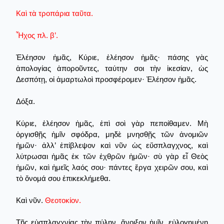
Καὶ τὰ τροπάρια ταῦτα.
Ἦχος πλ. β’.
Ἐλέησον ἡμᾶς, Κύριε, ἐλέησον ἡμᾶς· πάσης γὰς
ἀπολογίας ἀποροῦντες, ταύτην σοι τὴν ἱκεσίαν, ὡς
Δεσπότῃ, οἱ ἁμαρτωλοὶ προσφέρομεν· Ἐλέησον ἡμᾶς.
Δόξα.
Κύριε, ἐλέησον ἡμᾶς, ἐπὶ σοὶ γὰρ πεποίθαμεν. Μὴ
ὀργισθῇς ἡμῖν σφόδρα, μηδὲ μνησθῇς τῶν ἀνομιῶν
ἡμῶν· ἀλλ’ ἐπίβλεψον καὶ νῦν ὡς εὔσπλαγχνος, καὶ
λύτρωσαι ἡμᾶς ἐκ τῶν ἐχθρῶν ἡμῶν· σὺ γὰρ εἶ Θεὸς
ἡμῶν, καὶ ἡμεῖς λαός σου· πάντες ἔργα χειρῶν σου, καὶ
τὸ ὄνομά σου ἐπικεκλήμεθα.
Καὶ νῦν.
Θεοτοκίον.
Τῆς εὐσπλαγχνίας τὴν πύλην, ἄνοιξον ἡμῖν, εὐλογημένη