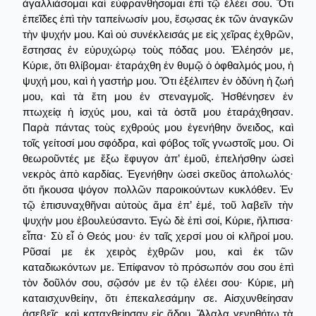
ἀγαλλιάσομαι καὶ εὐφρανθήσομαι ἐπὶ τῷ ἐλέει σου. Ὅτι
ἐπεῖδες ἐπὶ τὴν ταπείνωσίν μου, ἔσῳσας ἐκ τῶν ἀναγκῶν
τὴν ψυχήν μου. Καὶ οὐ συνέκλεισάς με εἰς χεῖρας ἐχθρῶν,
ἔστησας ἐν εὐρυχώρῳ τοὺς πόδας μου. Ἐλέησόν με,
Κύριε, ὅτι θλίβομαι· ἐταράχθη ἐν θυμῷ ὁ ὀφθαλμός μου, ἡ
ψυχή μου, καὶ ἡ γαστήρ μου. Ὅτι ἐξέλιπεν ἐν ὀδύνη ἡ ζωή
μου, καὶ τὰ ἔτη μου ἐν στεναγμοῖς. Ἠσθένησεν ἐν
πτωχείᾳ ἡ ἰσχύς μου, καὶ τὰ ὀστᾶ μου ἐταράχθησαν.
Παρὰ πάντας τοὺς εχθρούς μου ἐγενήθην ὄνειδος, καὶ
τοῖς γείτοσί μου σφόδρα, καὶ φόβος τοῖς γνωστοῖς μου. Οἱ
θεωροῦντές με ἔξω ἔφυγον ἀπ’ ἐμοῦ, ἐπελήσθην ὡσεὶ
νεκρὸς ἀπὸ καρδίας. Ἐγενήθην ὡσεὶ σκεῦος ἀπολωλός·
ὅτι ἤκουσα ψόγον πολλῶν παροικούντων κυκλόθεν. Ἐν
τῷ ἐπισυναχθῆναι αὐτοὺς ἅμα ἐπ’ ἐμέ, τοῦ λαβεῖν τὴν
ψυχήν μου ἐβουλεύσαντο. Ἐγὼ δὲ ἐπὶ σοί, Κύριε, ἤλπισα·
εἶπα· Σὺ εἶ ὁ Θεός μου· ἐν ταῖς χερσί μου οἱ κλῆροί μου.
Ρῦσαί με ἐκ χειρὸς ἐχθρῶν μου, καὶ ἐκ τῶν
καταδιωκόντων με. Ἐπίφανον τὸ πρόσωπόν σου σου ἐπὶ
τὸν δοῦλόν σου, σῷσόν με ἐν τῷ ἐλέει σου· Κύριε, μὴ
καταισχυνθείην, ὅτι ἐπεκαλεσάμην σε. Αἰσχυνθείησαν
ἀσεβεῖς, καὶ καταχθείησαν εἰς ᾅδου. Ἄλαλα γενηθήτω τὰ