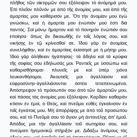
πλῆθος τῶν οἰκτιρμῶν σου ἐξάλειψον τὸ ἀνόμημά μου.
Ἐπὶ πλεῖον πλῦνόν με ἀπὸ τῆς ἀνομίας μου, καὶ ἀπὸ τῆς
ἁμαρτίας μου καθάρισόν με. Ὅτι τὴν ἀνομίαν μου ἐγὼ
γινώσκω, καὶ ἡ ἁμαρτία μου ἐνώπιόν μού ἐστι διὰ
παντός. Σοὶ μόνῳ ἥμαρτον καὶ τὸ πονηρὸν ἐνώπιόν σου
ἐποίησα· ὅπως ἄν δικαιωθῇς ἐν τοῖς λόγοις σου, καὶ
νικήσῃς ἐν τῷ κρίνεσθαί σε. Ἰδοὺ γὰρ ἐν ἀνομίαις
συνελήφθην, καὶ ἐν ἁμαρτίαις ἐκίσσησέ με ἡ μήτηρ μου.
Ἰδοὺ γὰρ ἀλήθειαν ἠγάπησας· τὰ ἄδηλα καὶ τὰ κρύφια
τῆς σοφίας σου ἐδήλωσάς μοι. Ῥαντιεῖς με ὑσσώπω καὶ
καθαρισθήσομαι· πλυνεῖς με καὶ ὑπὲρ χιόνα
λευκανθήσομαι. Ἀκουτιεῖς μοι ἀγαλλίασιν καὶ
εὐφροσύνην·ἀγαλλιάσονται ὀστέα τεταπεινωμένα.
Ἀπόστρεψον τὸ πρόσωπόν σου ἀπὸ τῶν ἀμαρτιῶν μου,
καὶ πάσας τὰς ἀνομίας μου ἐξάλειψον. Καρδίαν καθαρὰν
κτίσον ἐν ἐμοί, ὁ Θεός, καὶ πνεῦμα εὐθὲς ἐγκαίνισον ἐν
τοῖς ἐγκάτοις μου. Μἠ ἀποῤῥίψῃς με ἀπὸ τοῦ προσώπου
σου, καὶ τὸ Πνεῦμά σου τὸ ἄγιον μὴ ἀντανέλῃς ἀπ’ ἐμοῦ.
Ἀπόδος μοι τὴν ἀγαλλίασιν τοῦ σωτηρίου σου, καὶ
πνεύματι ἡγεμονικῷ στήριξόν με. Διδάξω ἀνόμους τὰς