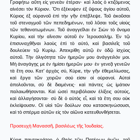
Γραφήτω αὕτη εἰς γενεὰν ἑτέραν· καὶ λαὸς ὁ κτιζόμενος
αἰνέσει τὸν Κύριον. Ὅτι ἐξέκυψεν ἐξ ὕψους ἁγίου αὐτοῦ,
Κύριος ἐξ οὐρανοῦ ἐπὶ τὴν γῆν ἐπέβλεψε. Τοῦ ἀκοῦσαι
τοῦ στεναγμοῦ τῶν πεπεδημένων, τοῦ λῦσαι τοῦς υἱοὺς
τῶν τεθανατωμένων. Τοῦ ἀναγγεῖλαι έν Σιὼν τὸ ὄνομα
Κυρίου, καὶ τὴν αἴνεσιν αὐτοῦ ἐν Ἰερουσαλήμ. Ἐν τῷ
ἐπισυναχθῆναι λαοὺς ἐπὶ τὸ αὐτό, καὶ βασιλεῖς τοῦ
δουλεύειν τῷ Κυρίῳ. Ἀπεκρίθη αὐτῷ ἐν ὁδῷ ἰσχύος
αὐτοῦ. Τὴν ὀλιγότητα τῶν ἡμερῶν μου ἀνάγγειλόν μοι.
Μὴ ἀναγάγῃς με ἐν ἡμίσει ἡμερῶν μου· ἐν γενεᾷ γενεῶν
τὰ ἔτη σου. Κατ’ ἀρχὰς σύ, Κύριε, τὴν γῆν ἐθεμελίωσας,
καὶ ἔργα τῶν χειρῶν σού εἰσιν οἱ οὐρανοί. Αὐτοὶ
ἀπολοῦνται, σὺ δὲ διαμένεις· καὶ πάντες ὡς ἱμάτιον
παλαιωθήσονται. Καὶ ὡσεὶ περιβόλαιον ἑλίξεις αὐτούς,
καὶ ἀλλαγήσονται· σύ δὲ ὁ αὐτὸς εἶ, καὶ τὰ ἔτη σου οὐκ
ἐκλείψουσιν. Οἱ υἱοὶ τῶν δούλων σου κατασκηνώσουσι,
καὶ τὸ σπέρμα αὐτῶν εἰς τὸν αἰῶνα κατευθυνθήσεται.
Προσευχὴ Μανασσῆ, βασιλέως τῆς Ἰουδαίας.
Κύριε παντοκράτορ, ὁ Θεὸς τῶν Πατέρων ἡμῶν, τοῦ