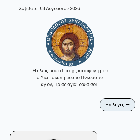
Σάββατο, 08 Αυγούστου 2026
Ἡ ἐλπίς μου ὁ Πατήρ, καταφυγή μου
ὁ Υἱός, σκέπη μου τὸ Πνεῦμα τὸ
ἅγιον, Τριὰς ἁγία, δόξα σοι.
Επιλογές ☰