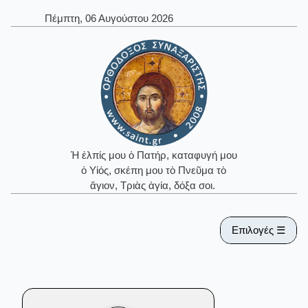
Πέμπτη, 06 Αυγούστου 2026
Ἡ ἐλπίς μου ὁ Πατήρ, καταφυγή μου
ὁ Υἱός, σκέπη μου τὸ Πνεῦμα τὸ
ἅγιον, Τριὰς ἁγία, δόξα σοι.
Επιλογές ☰