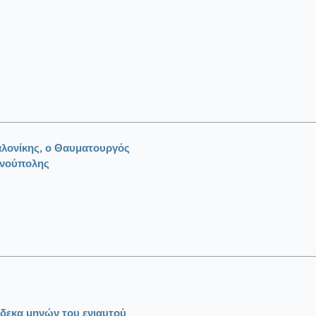
λονίκης, ο Θαυματουργός
ινούπολης
δεκα μηνών του ενιαυτού