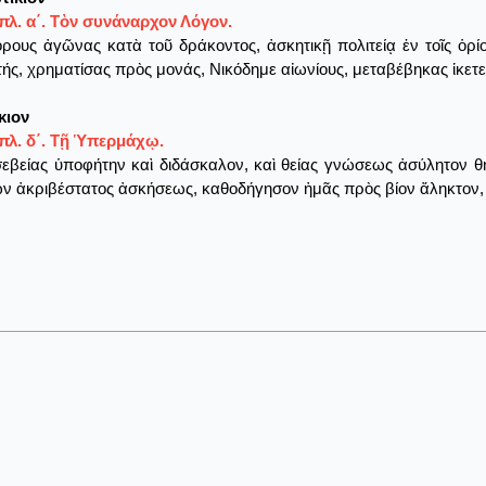
λ. α΄. Τὸν συνάναρχον Λόγον.
ρους ἀγῶνας κατὰ τοῦ δράκοντος, ἀσκητικῇ πολιτείᾳ ἐν τοῖς ὁρ
ής, χρηματίσας πρὸς μονάς, Νικόδημε αἰωνίους, μεταβέβηκας ἱκετ
κιον
πλ. δ΄. Τῇ Ὑπερμάχῳ.
εβείας ὑποφήτην καὶ διδάσκαλον, καὶ θείας γνώσεως ἀσύλητον 
 ἀκριβέστατος ἀσκήσεως, καθοδήγησον ἡμᾶς πρὸς βίον ἄληκτον, τ