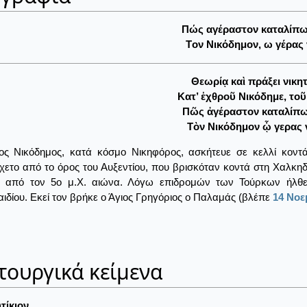
Πώς αγέραστον καταλίπω 
Tον Nικόδημον, ω γέρας 
Θεωρίᾳ καὶ πράξει νικη
Κατ’ ἐχθροῦ Νικόδημε, το
Πῶς ἀγέραστον καταλίπω 
Τὸν Νικόδημον ᾧ γερας 
ς Νικόδημος, κατά κόσμο Νικηφόρος, ασκήτευε σε κελλί κοντά
ετο από το όρος του Αυξεντίου, που βρισκόταν κοντά στη Χαλκη
ο από τον 5ο μ.Χ. αιώνα. Λόγω επιδρομών των Τούρκων ήλθε
ιδίου. Εκεί τον βρήκε ο Άγιος Γρηγόριος ο Παλαμάς (βλέπε
14 Νοε
τουργικά κείμενα
τίκιον