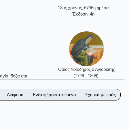
18ος χρόνος, 6746η ημέρα
Έκδοση: 4η
Όσιος Νικόδημος ο Αγιορείτης
(1749 - 1809)
ἁγία, δόξα σοι
Διάφορα
Ενδιαφέροντα κείμενα
Σχετικά με εμάς