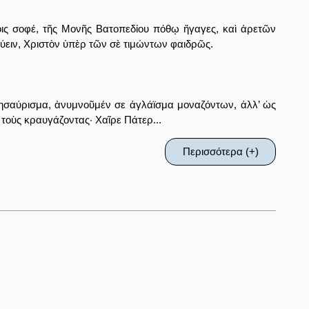
ίοις σοφέ, τῆς Μονῆς Βατοπεδίου πόθῳ ἤγαγες, καὶ ἀρετῶν
εύειν, Χριστὸν ὑπὲρ τῶν σὲ τιμώντων φαιδρῶς.
θησαύρισμα, ἀνυμνοῦμέν σε ἀγλάϊσμα μοναζόντων, ἀλλ’ ὡς
οὺς κραυγάζοντας· Χαῖρε Πάτερ...
Περισσότερα (+)