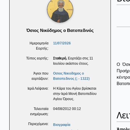
Όσιος Νικόδημος ο Βατοπεδινός
Ημερομηνία
11/07/2026
Εορτής:
Τύπος εορτής:
Σταθερή.
Εορτάζει στις 11
Ιουλίου εκάστου έτους.
Ο Όσιο
Προήρχ
Άγιοι που
Οσιος Νικοδημος ο
κέντρ
εορτάζουν:
Βατοπεδινος (; - 1322)
Βατοπα
Ιερά Λείψανα:
Η Κάρα του Αγίου βρίσκεται
στην Ιερά Μονή Βατοπεδίου
Αγίου Όρους.
Τελευταία
04/08/2012 00:12
Λει
ενημέρωση:
Περιεχόμενα:
Βιογραφία
Ἀπολυ