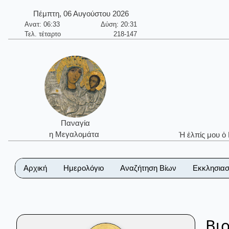
Πέμπτη, 06 Αυγούστου 2026
Ανατ: 06:33
Δύση: 20:31
Τελ. τέταρτο
218-147
Παναγία
η Μεγαλομάτα
Ἡ ἐλπίς μου ὁ
Αρχική
Ημερολόγιο
Αναζήτηση Βίων
Εκκλησιασ
Βι