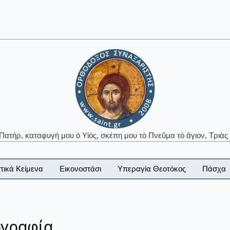
 Πατήρ, καταφυγή μου ὁ Υἱός, σκέπη μου τὸ Πνεῦμα τὸ ἅγιον, Τριὰς 
τικά Κείμενα
Εικονοστάσι
Υπεραγία Θεοτόκος
Πάσχα
ογραφία