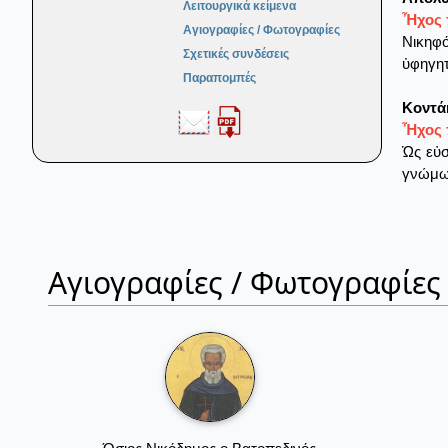
Λειτουργικά κείμενα
Ἦχος π
Αγιογραφίες / Φωτογραφίες
Νικηφό
Σχετικές συνδέσεις
ὑφηγητ
Παραπομπές
Κοντά
Ἦχος 
Ὡς εὐσ
γνώμων
Αγιογραφίες / Φωτογραφίες