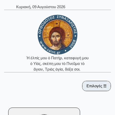
Κυριακή, 09 Αυγούστου 2026
Ἡ ἐλπίς μου ὁ Πατήρ, καταφυγή μου
ὁ Υἱός, σκέπη μου τὸ Πνεῦμα τὸ
ἅγιον, Τριὰς ἁγία, δόξα σοι.
Επιλογές ☰