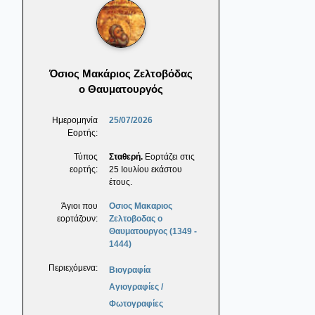
Όσιος Μακάριος Ζελτοβόδας
ο Θαυματουργός
Ημερομηνία
25/07/2026
Εορτής:
Τύπος
Σταθερή.
Εορτάζει στις
εορτής:
25 Ιουλίου εκάστου
έτους.
Άγιοι που
Οσιος Μακαριος
εορτάζουν:
Ζελτοβοδας ο
Θαυματουργος (1349 -
1444)
Περιεχόμενα:
Βιογραφία
Αγιογραφίες /
Φωτογραφίες