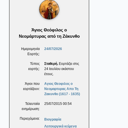
Άγιος Θεόφιλος ο
Νεομάρτυρας από τη Ζάκυνθο
Ημερομηνία
24/07/2026
Εορτής:
Τύπος
Σταθερή.
Εορτάζει στις
εορτής:
24 Ιουλίου εκάστου
έτους.
Άγιοι που
Αγιος Θεοφιλος ο
εορτάζουν:
Νεομαρτυρας Απο Τη
Ζακυνθο (1617 - 1635)
Τελευταία
25/07/2015 00:54
ενημέρωση:
Περιεχόμενα:
Βιογραφία
Λειτουργικά κείμενα