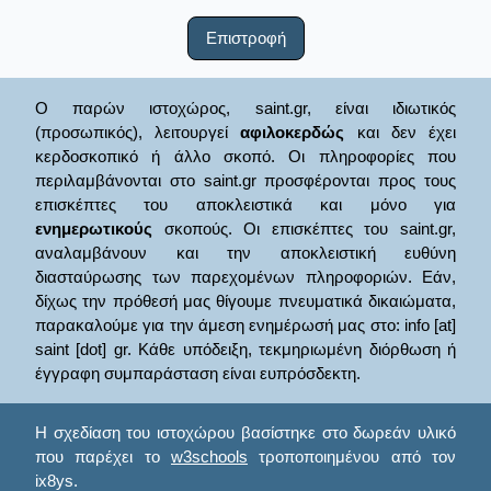
Επιστροφή
Ο παρών ιστοχώρος, saint.gr, είναι ιδιωτικός
(προσωπικός), λειτουργεί
αφιλοκερδώς
και δεν έχει
κερδοσκοπικό ή άλλο σκοπό. Οι πληροφορίες που
περιλαμβάνονται στο saint.gr προσφέρονται προς τους
επισκέπτες του αποκλειστικά και μόνο για
ενημερωτικούς
σκοπούς. Οι επισκέπτες του saint.gr,
αναλαμβάνουν και την αποκλειστική ευθύνη
διασταύρωσης των παρεχομένων πληροφοριών. Εάν,
δίχως την πρόθεσή μας θίγουμε πνευματικά δικαιώματα,
παρακαλούμε για την άμεση ενημέρωσή μας στο: info [at]
saint [dot] gr. Κάθε υπόδειξη, τεκμηριωμένη διόρθωση ή
έγγραφη συμπαράσταση είναι ευπρόσδεκτη.
Η σχεδίαση του ιστοχώρου βασίστηκε στο δωρεάν υλικό
που παρέχει το
w3schools
τροποποιημένου από τον
ix8ys.