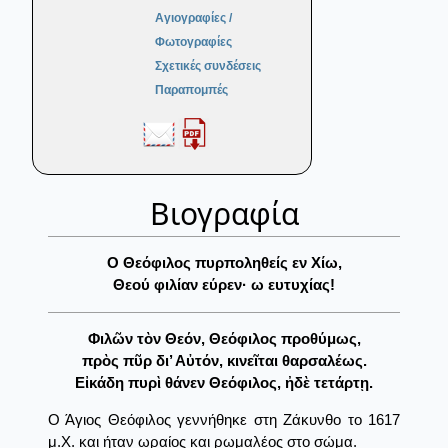
Αγιογραφίες /
Φωτογραφίες
Σχετικές συνδέσεις
Παραπομπές
Βιογραφία
O Θεόφιλος πυρποληθείς εν Xίω,
Θεού φιλίαν εύρεν· ω ευτυχίας!
Φιλῶν τὸν Θεόν, Θεόφιλος προθύμως,
πρὸς πῦρ δι’ Αὐτόν, κινεῖται θαρσαλέως.
Εἰκάδη πυρὶ θάνεν Θεόφιλος, ἠδὲ τετάρτῃ.
Ο Άγιος Θεόφιλος γεννήθηκε στη Ζάκυνθο το 1617
μ.Χ. και ήταν ωραίος και ρωμαλέος στο σώμα.