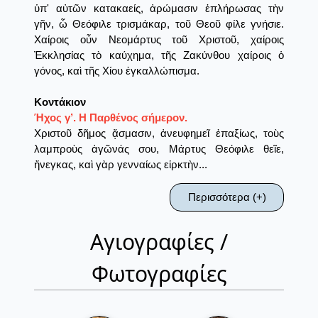
ὑπ' αὐτῶν κατακαείς, ἀρώμασιν ἐπλήρωσας τὴν
γῆν, ὦ Θεόφιλε τρισμάκαρ, τοῦ Θεοῦ φίλε γνήσιε.
Χαίροις οὖν Νεομάρτυς τοῦ Χριστοῦ, χαίροις
Ἐκκλησίας τὸ καύχημα, τῆς Ζακύνθου χαίροις ὁ
γόνος, καὶ τῆς Χίου ἐγκαλλώπισμα.
Κοντάκιον
Ήχος γ’. Η Παρθένος σήμερον.
Χριστοῦ δῆμος ᾄσμασιν, ἀνευφημεῖ ἐπαξίως, τοὺς
λαμπροὺς ἀγῶνάς σου, Μάρτυς Θεόφιλε θεῖε,
ἤνεγκας, καὶ γὰρ γενναίως εἱρκτὴν...
Περισσότερα (+)
Αγιογραφίες /
Φωτογραφίες