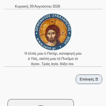
Κυριακή, 09 Αυγούστου 2026
Ἡ ἐλπίς μου ὁ Πατήρ, καταφυγή μου
ὁ Υἱός, σκέπη μου τὸ Πνεῦμα τὸ
ἅγιον, Τριὰς ἁγία, δόξα σοι.
Επιλογές ☰