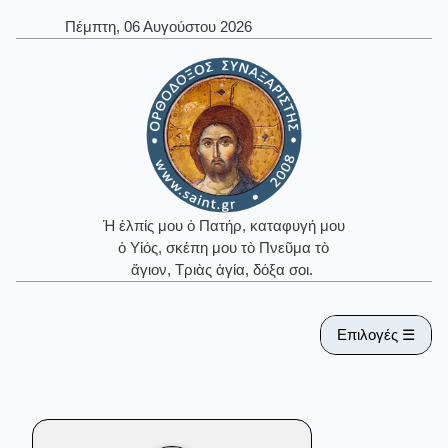
Πέμπτη, 06 Αυγούστου 2026
Ἡ ἐλπίς μου ὁ Πατήρ, καταφυγή μου
ὁ Υἱός, σκέπη μου τὸ Πνεῦμα τὸ
ἅγιον, Τριὰς ἁγία, δόξα σοι.
Επιλογές ☰