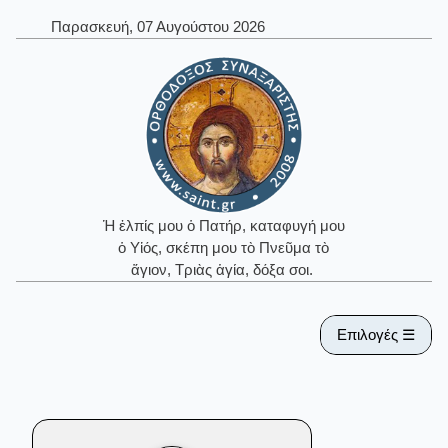
Παρασκευή, 07 Αυγούστου 2026
Ἡ ἐλπίς μου ὁ Πατήρ, καταφυγή μου
ὁ Υἱός, σκέπη μου τὸ Πνεῦμα τὸ
ἅγιον, Τριὰς ἁγία, δόξα σοι.
Επιλογές ☰