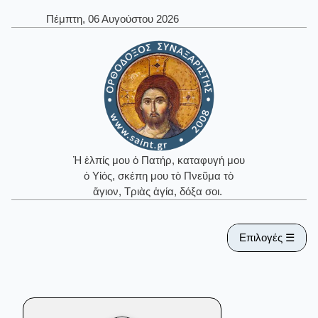
Πέμπτη, 06 Αυγούστου 2026
Ἡ ἐλπίς μου ὁ Πατήρ, καταφυγή μου
ὁ Υἱός, σκέπη μου τὸ Πνεῦμα τὸ
ἅγιον, Τριὰς ἁγία, δόξα σοι.
Επιλογές ☰