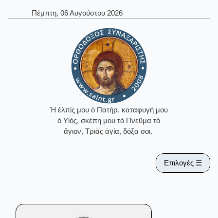
Πέμπτη, 06 Αυγούστου 2026
Ἡ ἐλπίς μου ὁ Πατήρ, καταφυγή μου
ὁ Υἱός, σκέπη μου τὸ Πνεῦμα τὸ
ἅγιον, Τριὰς ἁγία, δόξα σοι.
Επιλογές ☰