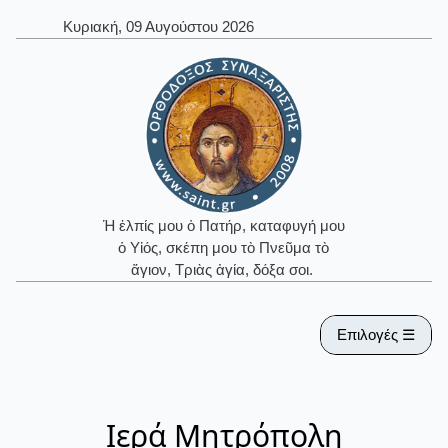
Κυριακή, 09 Αυγούστου 2026
Ἡ ἐλπίς μου ὁ Πατήρ, καταφυγή μου
ὁ Υἱός, σκέπη μου τὸ Πνεῦμα τὸ
ἅγιον, Τριὰς ἁγία, δόξα σοι.
Επιλογές ☰
Ιερά Μητρόπολη