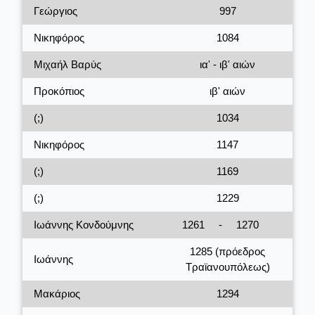
Γεώργιος
997
Νικηφόρος
1084
Μιχαήλ Βαρύς
ια' - ιβ' αιών
Προκόπιος
ιβ' αιών
(;)
1034
Νικηφόρος
1147
(;)
1169
(;)
1229
Ιωάννης Κονδούμνης
1261
-
1270
1285 (πρόεδρος
Ιωάννης
Τραϊανουπόλεως)
Μακάριος
1294