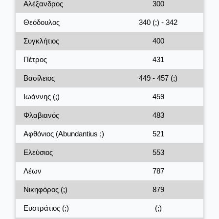
Αλέξανδρος
300
Θεόδουλος
340 (;) - 342
Συγκλήτιος
400
Πέτρος
431
Βασίλειος
449 - 457 (;)
Ιωάννης (;)
459
Φλαβιανός
483
Αφθόνιος (Abundantius ;)
521
Ελεύσιος
553
Λέων
787
Νικηφόρος (;)
879
Ευστράτιος (;)
(;)