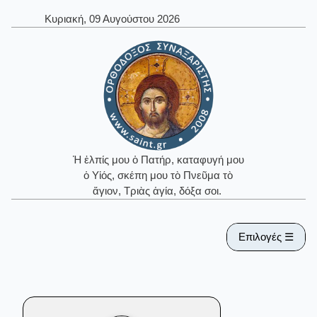
Κυριακή, 09 Αυγούστου 2026
Ἡ ἐλπίς μου ὁ Πατήρ, καταφυγή μου
ὁ Υἱός, σκέπη μου τὸ Πνεῦμα τὸ
ἅγιον, Τριὰς ἁγία, δόξα σοι.
Επιλογές ☰