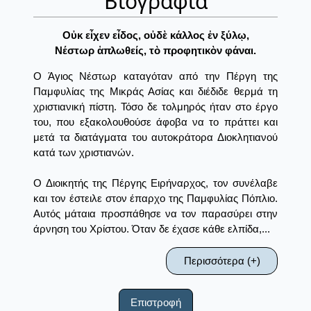
Βιογραφία
Οὐκ εἶχεν εἶδος, οὐδὲ κάλλος ἐν ξύλῳ,
Νέστωρ ἁπλωθείς, τὸ προφητικὸν φάναι.
Ο Άγιος Νέστωρ καταγόταν από την Πέργη της
Παμφυλίας της Μικράς Ασίας και διέδιδε θερμά τη
χριστιανική πίστη. Τόσο δε τολμηρός ήταν στο έργο
του, που εξακολουθούσε άφοβα να το πράττει και
μετά τα διατάγματα του αυτοκράτορα Διοκλητιανού
κατά των χριστιανών.
Ο Διοικητής της Πέργης Ειρήναρχος, τον συνέλαβε
και τον έστειλε στον έπαρχο της Παμφυλίας Πόπλιο.
Αυτός μάταια προσπάθησε να τον παρασύρει στην
άρνηση του Χρίστου. Όταν δε έχασε κάθε ελπίδα,...
Περισσότερα (+)
Επιστροφή