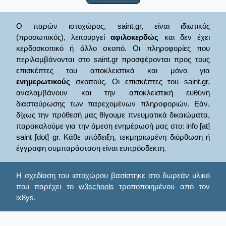
Ο παρών ιστοχώρος, saint.gr, είναι ιδιωτικός
(προσωπικός), λειτουργεί
αφιλοκερδώς
και δεν έχει
κερδοσκοπικό ή άλλο σκοπό. Οι πληροφορίες που
περιλαμβάνονται στο saint.gr προσφέρονται προς τους
επισκέπτες του αποκλειστικά και μόνο για
ενημερωτικούς
σκοπούς. Οι επισκέπτες του saint.gr,
αναλαμβάνουν και την αποκλειστική ευθύνη
διασταύρωσης των παρεχομένων πληροφοριών. Εάν,
δίχως την πρόθεσή μας θίγουμε πνευματικά δικαιώματα,
παρακαλούμε για την άμεση ενημέρωσή μας στο: info [at]
saint [dot] gr. Κάθε υπόδειξη, τεκμηριωμένη διόρθωση ή
έγγραφη συμπαράσταση είναι ευπρόσδεκτη.
Η σχεδίαση του ιστοχώρου βασίστηκε στο δωρεάν υλικό
που παρέχει το
w3schools
τροποποιημένου από τον
ix8ys.