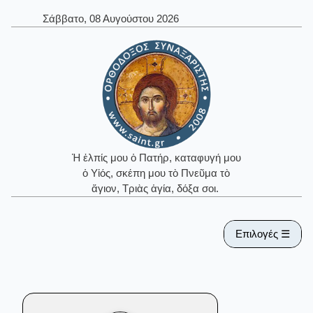
Σάββατο, 08 Αυγούστου 2026
Ἡ ἐλπίς μου ὁ Πατήρ, καταφυγή μου
ὁ Υἱός, σκέπη μου τὸ Πνεῦμα τὸ
ἅγιον, Τριὰς ἁγία, δόξα σοι.
Επιλογές ☰