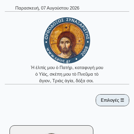
Παρασκευή, 07 Αυγούστου 2026
Ἡ ἐλπίς μου ὁ Πατήρ, καταφυγή μου
ὁ Υἱός, σκέπη μου τὸ Πνεῦμα τὸ
ἅγιον, Τριὰς ἁγία, δόξα σοι.
Επιλογές ☰