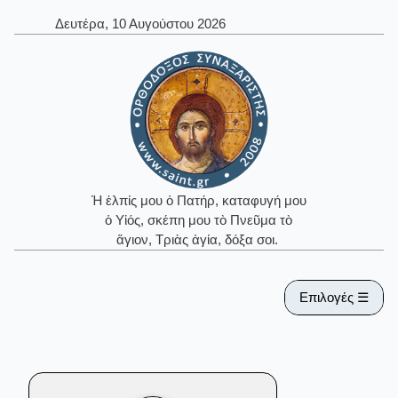
Δευτέρα, 10 Αυγούστου 2026
Ἡ ἐλπίς μου ὁ Πατήρ, καταφυγή μου
ὁ Υἱός, σκέπη μου τὸ Πνεῦμα τὸ
ἅγιον, Τριὰς ἁγία, δόξα σοι.
Επιλογές ☰