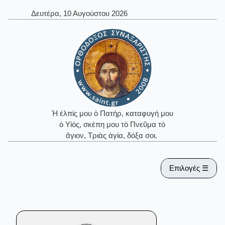
Δευτέρα, 10 Αυγούστου 2026
Ἡ ἐλπίς μου ὁ Πατήρ, καταφυγή μου
ὁ Υἱός, σκέπη μου τὸ Πνεῦμα τὸ
ἅγιον, Τριὰς ἁγία, δόξα σοι.
Επιλογές ☰