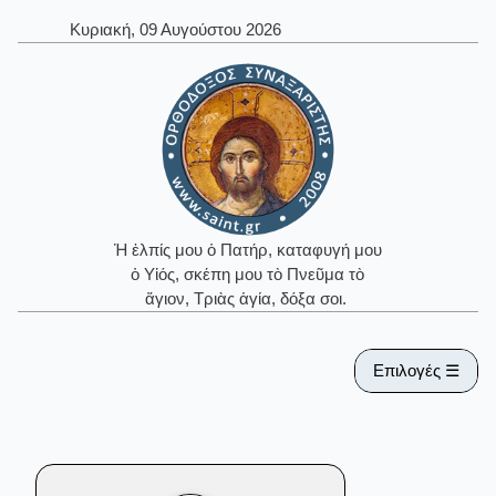
Κυριακή, 09 Αυγούστου 2026
Ἡ ἐλπίς μου ὁ Πατήρ, καταφυγή μου
ὁ Υἱός, σκέπη μου τὸ Πνεῦμα τὸ
ἅγιον, Τριὰς ἁγία, δόξα σοι.
Επιλογές ☰