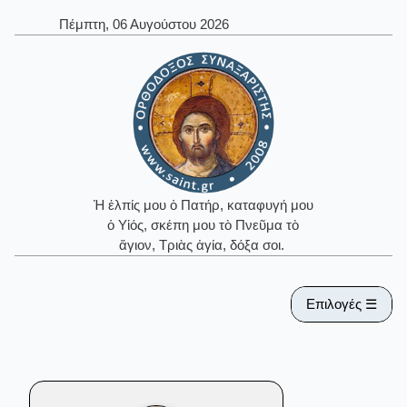
Πέμπτη, 06 Αυγούστου 2026
Ἡ ἐλπίς μου ὁ Πατήρ, καταφυγή μου
ὁ Υἱός, σκέπη μου τὸ Πνεῦμα τὸ
ἅγιον, Τριὰς ἁγία, δόξα σοι.
Επιλογές ☰