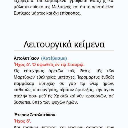
ισχυρίζεται ότι εσφαλμένα γράφεται Ευτυχής και
μάλιστα επίσκοπος Μελιτηνής και ότι το σωστό είναι
Ευτύχιος μάρτυς και όχι επίσκοπος.
Λειτουργικά κείμενα
Ἀπολυτίκιον
(Κατέβασμα)
Ἦχος δ’. Ὁ ὑψωθεῖς ἐν τῷ Σταυρῷ.
Ὡς εὐτυχήσας ἀρετῶν ταῖς ἰδέαις, τῆς τῶν
Μαρτύρων εὐκληρίας μετέσχες, Ἱερομάρτυς ἔνδοξε
παμμάκαρ Εὐτυχές· σὺ γὰρ τῷ Θεῷ ἡμῶν,
καθαρῶς ὑπουργήσας, αἵμασιν ἐφοίνιξας, τὴν ἁγίαν
στολήν σου· μεθ’ ἧς Χριστῷ καὶ νῦν ἱερουργῶν, ἀεὶ
δυσώπει, ὑπὲρ τῶν ψυχῶν ἡμῶν.
Έτερον Ἀπολυτίκιον
Ἦχος δ’.
Καὶ τρόπων μέτοχος, καὶ θρόνων διάδοχος, τῶν