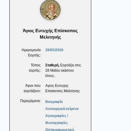
Άγιος Ευτυχής Επίσκοπος
Μελιτηνής
Ημερομηνία
28/05/2026
Εορτής:
Τύπος
Σταθερή.
Εορτάζει στις
εορτής:
28 Μαΐου εκάστου
έτους.
Άγιοι που
Αγιος Ευτυχης
εορτάζουν:
Επισκοπος Μελιτηνης
Περιεχόμενα:
Βιογραφία
Λειτουργικά κείμενα
Αγιογραφίες /
Φωτογραφίες
Οπτικοακουστικό