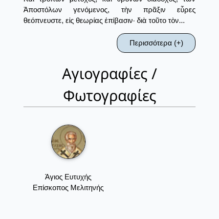
Ἀποστόλων γενόμενος, τὴν πρᾶξιν εὗρες
θεόπνευστε, εἰς θεωρίας ἐπίβασιν· διὰ τοῦτο τὸν...
Περισσότερα (+)
Αγιογραφίες /
Φωτογραφίες
Άγιος Ευτυχής
Επίσκοπος Μελιτηνής