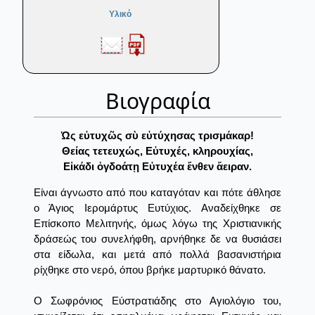
Υλικό
Βιογραφία
Ὡς εὐτυχῶς σὺ εὐτύχησας τρισμάκαρ!
Θείας τετευχώς, Εὐτυχές, κληρουχίας,
Εἰκάδι ὀγδοάτῃ Εὐτυχέα ἔνθεν ἄειραν.
Είναι άγνωστο από που καταγόταν και πότε άθλησε
ο Άγιος Ιερομάρτυς Ευτύχιος. Αναδείχθηκε σε
Επίσκοπο Μελιτηνής, όμως λόγω της Χριστιανικής
δράσεώς του συνελήφθη, αρνήθηκε δε να θυσιάσει
στα είδωλα, και μετά από πολλά βασανιστήρια
ρίχθηκε στο νερό, όπου βρήκε μαρτυρικό θάνατο.
Ο Σωφρόνιος Εύστρατιάδης στο Αγιολόγιο του,