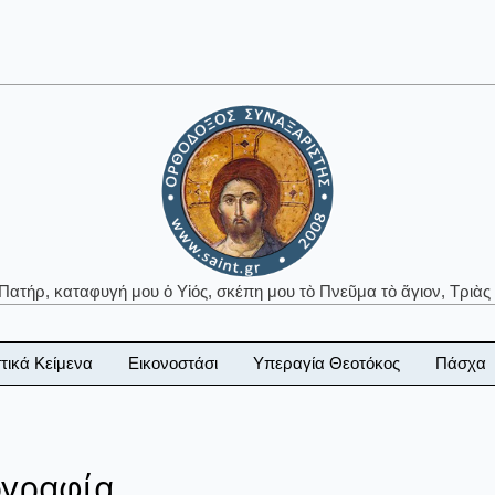
 Πατήρ, καταφυγή μου ὁ Υἱός, σκέπη μου τὸ Πνεῦμα τὸ ἅγιον, Τριὰς 
τικά Κείμενα
Εικονοστάσι
Υπεραγία Θεοτόκος
Πάσχα
ογραφία