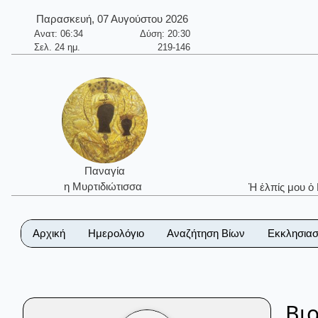
Παρασκευή, 07 Αυγούστου 2026
Ανατ: 06:34
Δύση: 20:30
Σελ. 24 ημ.
219-146
Παναγία
η Μυρτιδιώτισσα
Ἡ ἐλπίς μου ὁ
Αρχική
Ημερολόγιο
Αναζήτηση Βίων
Εκκλησιασ
Βι