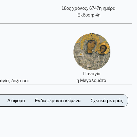
18ος χρόνος, 6747η ημέρα
Έκδοση: 4η
Παναγία
η Μεγαλομάτα
ἁγία, δόξα σοι
Διάφορα
Ενδιαφέροντα κείμενα
Σχετικά με εμάς