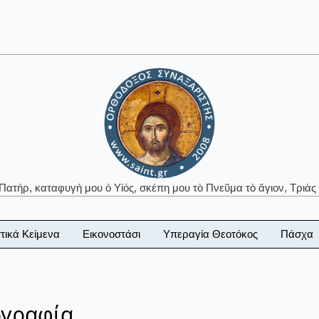
 Πατήρ, καταφυγή μου ὁ Υἱός, σκέπη μου τὸ Πνεῦμα τὸ ἅγιον, Τριὰς 
τικά Κείμενα
Εικονοστάσι
Υπεραγία Θεοτόκος
Πάσχα
ογραφία