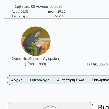
Σάββατο, 08 Αυγούστου 2026
Ανατ: 06:35
Δύση: 20:29
Σελ. 25 ημ.
220-145
Όσιος Νικόδημος ο Αγιορείτης
(1749 - 1809)
Ἡ ἐλπίς μου ὁ
Αρχική
Ημερολόγιο
Αναζήτηση Βίων
Εκκλησιασ
Βι