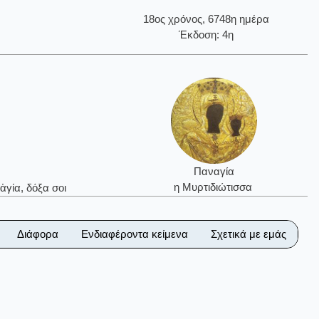
18ος χρόνος, 6748η ημέρα
Έκδοση: 4η
Παναγία
η Μυρτιδιώτισσα
ἁγία, δόξα σοι
Διάφορα
Ενδιαφέροντα κείμενα
Σχετικά με εμάς