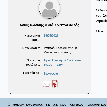
Ο Άγιο
τον Σά
νηστεί
Άγιος Ιωάννης ο διά Χριστόν σαλός
Μετά τ
Ημερομηνία
29/05/2026
Εορτής:
Τύπος εορτής:
Σταθερή.
Εορτάζει στις 29
Μαΐου εκάστου έτους.
Άγιοι που
Αγιος Ιωαννης ο Δια Χριστον
εορτάζουν:
Σαλος (; - 1494)
Περιεχόμενα:
Βιογραφία
Ο παρών ιστοχώρος, saint.gr, είναι ιδιωτικός (προσωπικός