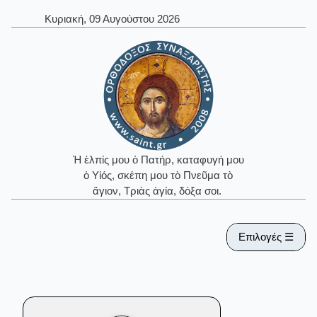
Κυριακή, 09 Αυγούστου 2026
Ἡ ἐλπίς μου ὁ Πατήρ, καταφυγή μου
ὁ Υἱός, σκέπη μου τὸ Πνεῦμα τὸ
ἅγιον, Τριὰς ἁγία, δόξα σοι.
Επιλογές ☰