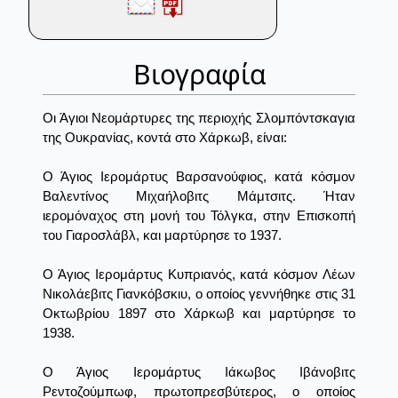
Βιογραφία
Οι Άγιοι Νεομάρτυρες της περιοχής Σλομπόντσκαγια
της Ουκρανίας, κοντά στο Χάρκωβ, είναι:
Ο Άγιος Ιερομάρτυς Βαρσανούφιος, κατά κόσμον
Βαλεντίνος Μιχαήλοβιτς Μάμτσιτς. Ήταν
ιερομόναχος στη μονή του Τόλγκα, στην Επισκοπή
του Γιαροσλάβλ, και μαρτύρησε το 1937.
Ο Άγιος Ιερομάρτυς Κυπριανός, κατά κόσμον Λέων
Νικολάεβιτς Γιανκόβσκιυ, ο οποίος γεννήθηκε στις 31
Οκτωβρίου 1897 στο Χάρκωβ και μαρτύρησε το
1938.
Ο Άγιος Ιερομάρτυς Ιάκωβος Ιβάνοβιτς
Ρεντοζούμπωφ, πρωτοπρεσβύτερος, ο οποίος