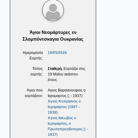
Άγιοι Νεομάρτυρες εν
Σλομπόντσκαγια Ουκρανίας
Ημερομηνία
19/05/2026
Εορτής:
Τύπος
Σταθερή.
Εορτάζει στις
εορτής:
19 Μαΐου εκάστου
έτους.
Άγιοι που
Αγιος Βαρσανουφιος ο
εορτάζουν:
Ιερομαρτυς (; - 1937)
Αγιος Κυπριανος ο
Ιερομαρτυς (1897 -
1938)
Αγιος Ιακωβος ο
Ιερομαρτυς, ο
Πρωτοπρεσβυτερος (; -
1937)