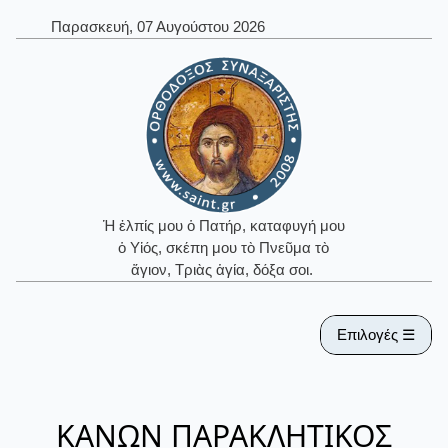
Παρασκευή, 07 Αυγούστου 2026
Ἡ ἐλπίς μου ὁ Πατήρ, καταφυγή μου
ὁ Υἱός, σκέπη μου τὸ Πνεῦμα τὸ
ἅγιον, Τριὰς ἁγία, δόξα σοι.
Επιλογές ☰
ΚΑΝΩΝ ΠΑΡΑΚΛΗΤΙΚΟΣ