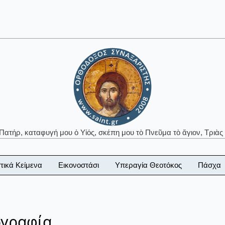
 Πατήρ, καταφυγή μου ὁ Υἱός, σκέπη μου τὸ Πνεῦμα τὸ ἅγιον, Τριὰς 
τικά Κείμενα
Εικονοστάσι
Υπεραγία Θεοτόκος
Πάσχα
ογραφία