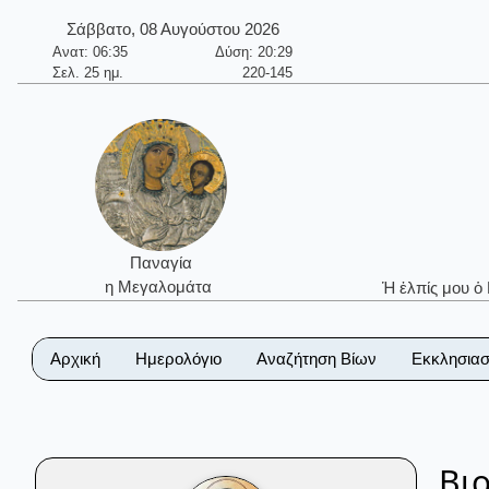
Σάββατο, 08 Αυγούστου 2026
Ανατ: 06:35
Δύση: 20:29
Σελ. 25 ημ.
220-145
Παναγία
η Μεγαλομάτα
Ἡ ἐλπίς μου ὁ
Αρχική
Ημερολόγιο
Αναζήτηση Βίων
Εκκλησιασ
Βι