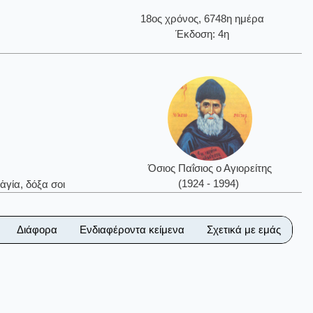
18ος χρόνος, 6748η ημέρα
Έκδοση: 4η
Όσιος Παΐσιος ο Αγιορείτης
(1924 - 1994)
ἁγία, δόξα σοι
Διάφορα
Ενδιαφέροντα κείμενα
Σχετικά με εμάς