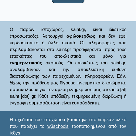
Ο παρών ιστοχώρος, saint.gr, είναι ιδιωτικός
(προσωπικός), λειτουργεί
αφιλοκερδώς
και δεν έχει
κερδοσκοπικό ή άλλο σκοπό. Οι πληροφορίες που
περιλαμβάνονται στο saint.gr προσφέρονται προς τους
επισκέπτες του αποκλειστικά και μόνο για
ενημερωτικούς
σκοπούς. Οι επισκέπτες του saint.gr,
αναλαμβάνουν και την αποκλειστική ευθύνη
διασταύρωσης των παρεχομένων πληροφοριών. Εάν,
δίχως την πρόθεσή μας θίγουμε πνευματικά δικαιώματα,
παρακαλούμε για την άμεση ενημέρωσή μας στο: info [at]
saint [dot] gr. Κάθε υπόδειξη, τεκμηριωμένη διόρθωση ή
έγγραφη συμπαράσταση είναι ευπρόσδεκτη.
Η σχεδίαση του ιστοχώρου βασίστηκε στο δωρεάν υλικό
που παρέχει το
w3schools
τροποποιημένου από τον
ix8ys.