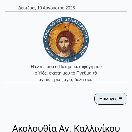
Δευτέρα, 10 Αυγούστου 2026
Ἡ ἐλπίς μου ὁ Πατήρ, καταφυγή μου
ὁ Υἱός, σκέπη μου τὸ Πνεῦμα τὸ
ἅγιον, Τριὰς ἁγία, δόξα σοι.
Επιλογές ☰
Ακολουθία Αγ. Καλλινίκου