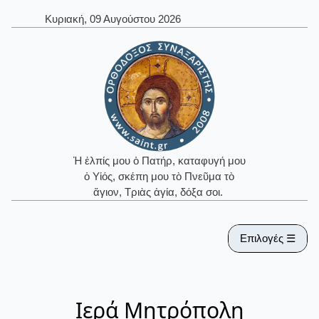
Κυριακή, 09 Αυγούστου 2026
Ἡ ἐλπίς μου ὁ Πατήρ, καταφυγή μου
ὁ Υἱός, σκέπη μου τὸ Πνεῦμα τὸ
ἅγιον, Τριὰς ἁγία, δόξα σοι.
Επιλογές ☰
Ιερά Μητρόπολη