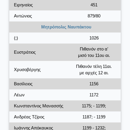
Ειρηναίος
451
Αντώνιος
879/80
Μητρόπολις Ναυπάκτου
(;)
1026
Πιθανόν στο α'
Ευστράτιος
μισό του 11ου αι.
Πιθανόν τέλη 11αι.
Χρυσοβέργης
με αρχές 12 αι.
Βασίλειος
1156
Λέων
1172
Κωνσταντίνος Μανασσής
1175; - 1199;
Ανδρέας Τζίρος
1187; - 1199
Ιωάννης Απόκαυκος
1199 - 1232;