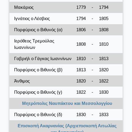
Μακάριος
1779
-
1794
Ιγνάτιος ο Λέσβιος
1794
-
1805
Πορφύριος ο Βιθυνός (α)
1806
-
1808
Ιερόθεος Τρεμούλας
1808
-
1810
Ιωαννίνων
Γαβριήλ ο Γάγκας Ιωαννίνων
1810
-
1813
Πορφύριος ο Βιθυνός (β)
1813
-
1820
Άνθιμος
1820
-
1822
Πορφύριος ο Βιθυνός (γ)
1822
-
1830
Μητρόπολις Ναυπάκτου και Μεσσολογγίου
Πορφύριος ο Βιθυνός (δ)
1830
-
1833
Επισκοπή Ακαρνανίας (Αρχιεπισκοπή Αιτωλίας