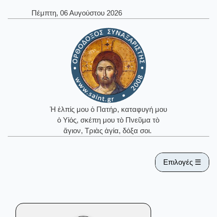
Πέμπτη, 06 Αυγούστου 2026
Ἡ ἐλπίς μου ὁ Πατήρ, καταφυγή μου
ὁ Υἱός, σκέπη μου τὸ Πνεῦμα τὸ
ἅγιον, Τριὰς ἁγία, δόξα σοι.
Επιλογές ☰