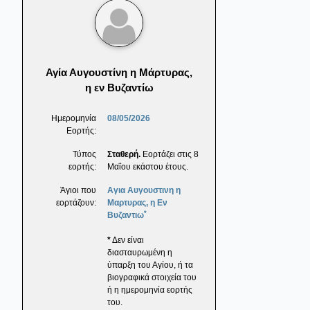
Αγία Αυγουστίνη η Μάρτυρας,
η εν Βυζαντίω
Ημερομηνία
08/05/2026
Εορτής:
Τύπος
Σταθερή.
Εορτάζει στις 8
εορτής:
Μαΐου εκάστου έτους.
Άγιοι που
Αγια Αυγουστινη η
εορτάζουν:
Μαρτυρας, η Εν
*
Βυζαντιω
*
Δεν είναι
διασταυρωμένη η
ύπαρξη του Αγίου, ή τα
βιογραφικά στοιχεία του
ή η ημερομηνία εορτής
του.