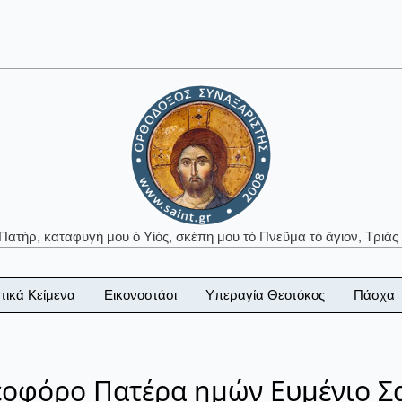
 Πατήρ, καταφυγή μου ὁ Υἱός, σκέπη μου τὸ Πνεῦμα τὸ ἅγιον, Τριὰς 
τικά Κείμενα
Εικονοστάσι
Υπεραγία Θεοτόκος
Πάσχα
Θεοφόρο Πατέρα ημών Ευμένιο Σ