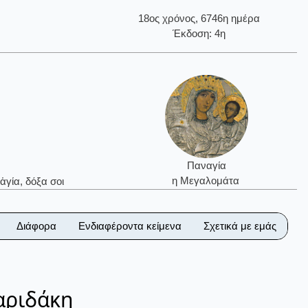
18ος χρόνος, 6746η ημέρα
Έκδοση: 4η
Παναγία
η Μεγαλομάτα
ἁγία, δόξα σοι
Διάφορα
Ενδιαφέροντα κείμενα
Σχετικά με εμάς
αριδάκη