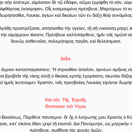
ν σὴν ἀπέτεμε, αἱμάσσον δὲ τῷ ἐδάφει, σῶμα ἐρρίφθη τὸ σόν, οὐρ
 ἀφθάρτοις ἐκόσμησεν. Οἷς κοσμουμένη πρέσβευε, Μαρτύρων τὸ καύχ
δωρήσασθαι, Λουκία, ἁγίων καὶ δικαίων τῶν ἐν δόξῃ θείᾳ συνόμιλος
γάθῃ προστρέξασα, αἰτήσασθαι τὴν ὑγείαν, τῇ σῇ νοσούσῃ μητρί, ἱκ
ν αἱμόρρουν ἰάσατο. Πρέσβευε καλλιπάρθενε, ἡμῖν τοῖς τιμῶσί σε ἴα
δεινῶς ἀσθενοῦσι, πολεμήτορος παγῖσι, καὶ δελεάσμασι.
Δόξα.
ντα ἄγριον κατασπαράσσειν; ῍Η στρουθίον ἁπαλόν, ὀρνέων σμῆνος εἰς
αὶ βραβεῖα τῆς νίκης αὐτῇ ὁ δίκαιος κριτὴς ἐχαρίσατο, αἰωνίου δόξη
 ἡμεῖς ἱκετεύομεν Χριστόν, ταῖς πρεσβείαις Λουκίας εἰρήνην δωρή
Καὶ νῦν. Τῆς ῾Εορτῆς.
Θεοτοκίον τοῦ ῎Ηχου.
 Βασιλέως, Παρθένε πάνσεμνε· δι' ἧς ὁ λυτρωτής μου Χριστὸς ὁ Κύ
ε, κατ' εἰκόνα ἰδίαν χειρὶ τῇ ἑαυτοῦ. Διὸ Πανύμνητε, ὡς μητρικὴ
πρέσβευε, σωθῆναι τὰς ψυχὰς ἡμῶν.