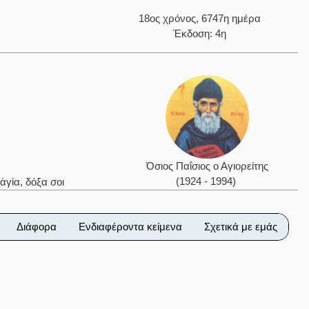
18ος χρόνος, 6747η ημέρα
Έκδοση: 4η
Όσιος Παΐσιος ο Αγιορείτης
(1924 - 1994)
ἁγία, δόξα σοι
Διάφορα
Ενδιαφέροντα κείμενα
Σχετικά με εμάς