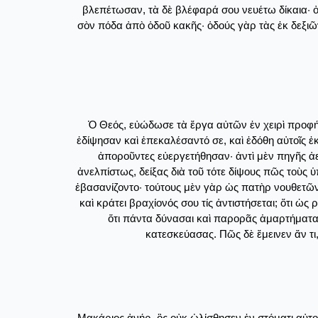
βλεπέτωσαν, τὰ δὲ βλέφαρά σου νευέτω δίκαια· ὀρθ
σὸν πόδα ἀπὸ ὁδοῦ κακῆς· ὁδούς γὰρ τὰς ἐκ δεξιῶν 
Ὁ Θεός, εὐώδωσε τὰ ἔργα αὐτῶν ἐν χειρὶ προφήτ
ἐδίψησαν καὶ ἐπεκαλέσαντό σε, καὶ ἐδόθη αὐτοῖς ἐ
ἀποροῦντες εὐεργετήθησαν· ἀντὶ μὲν πηγῆς ἀ
ἀνελπίστως, δείξας διὰ τοῦ τότε δίψους πῶς τοὺς 
ἐβασανίζοντο· τούτους μὲν γὰρ ὡς πατὴρ νουθετῶν
καὶ κράτει βραχίονός σου τίς ἀντιστήσεται; ὅτι ὡ
ὅτι πάντα δύνασαι καὶ παρορᾶς ἁμαρτήματα 
κατεσκεύασας. Πῶς δὲ ἔμεινεν ἄν τι,
Μακάριος ἀνήρ, ὃς οὐκ ὠλίσθησεν ἐν στόματι αὐτο