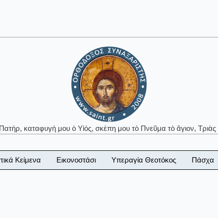
 Πατήρ, καταφυγή μου ὁ Υἱός, σκέπη μου τὸ Πνεῦμα τὸ ἅγιον, Τριὰς 
τικά Κείμενα
Εικονοστάσι
Υπεραγία Θεοτόκος
Πάσχα