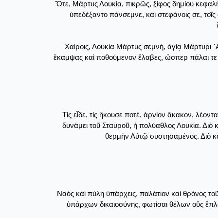
Ὅτε, Μάρτυς Λουκία, πικρῶς, ξίφος δημίου κεφαλὴ
ὑπεδέξαντο πάνσεμνε, καὶ στεφάνοις σε, τοῖς
Χαίροις, Λουκία Μάρτυς σεμνή, ἁγίᾳ Μάρτυρι ᾽Α
ἔκαμψας καὶ ποθούμενον ἔλαβες, ὥσπερ πάλαι τε τὴ
Τίς εἶδε, τίς ἤκουσε ποτέ, ἀρνίον ἄκακον, λέο
δυνάμει τοῦ Σταυροῦ, ἡ πολύαθλος Λουκία. Διὸ κ
θερμὴν Αὐτῷ συστησαμένος. Διὸ καὶ
Ναὸς καὶ πύλη ὑπάρχεις, παλάτιον καὶ θρόνος τοῦ
ὑπάρχων δικαιοσύνης, φωτίσαι θέλων οὓς ἔπλασ