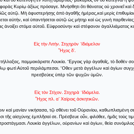
φορὰς Κυρίῳ ἀξίως πρόσαγε. Μνήσθητι ὅτι θάνατος οὐ χρονιεῖ καὶ δ
καὶ δῶς αὐτῷ. Μὴ ἀφυστερήσῃς ἀπὸ ἀγαθῆς ἡμέρας,καὶ μερὶς ἐπιθυμ
ψεται αὐτήν, καὶ ὑπαντήσεται αὐτῷ ὡς μήτηρ καὶ ὡς γυνὴ παρθενία
ας ἀνοίξει στόμα αὐτοῦ. Εὐφροσύνην καὶ στέφανον ἀγαλλιάματος κ
Εἰς τὴν Λιτήν. Στιχηρὸν ᾽Ιδιόμελον
῏Ηχος δ'.
ντήλλαξας, παμμακάριστε Λουκία. ῎Εργοις γὰρ ἀγαθοῖς, τὸ δοθέν 
ΰλῳ φωτὶ Αὐτοῦ περιλάμπεσαι. ῎Οθεν μετὰ ἀγγέλων καὶ ἁγίων συγχ
πρεσβεύεις ὑπὲρ τῶν ψυχῶν ὑμῶν.
Εἰς τὸν Στίχον. Στιχηρὰ ᾽Ιδιόμελα.
῏Ηχος πλ. α' Χαίροις ἀσκητικῶν.
ιν καὶ μανίαν νικήσασα, τῷ σθένει τοῦ Οὐρανίου, καθωπλισμένη σε
 τῆς αἰσχύνης ἐμπλῆσαί σε. Πρέσβευε οὖν, φιλόθεε, ἡμᾶς τοὺς τιμῶ
προστάγμασι. Λουκία ἀγγέλων, οὐρανίων καὶ ἁγίων, θεία συνόμιλος