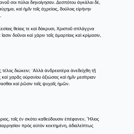
ανοῦ σοι πύλαι διηνοίγησαν. Δεσπότου ἀγκάλαι δέ,
ημα, καὶ ἡμῖν τοῖς ἀχρείοις, δούλοις εἰρήνην
.
εσίαις θείαις τε καὶ δάκρυσι, Χριστοῦ σπλάγχνα
σιν δοῦναι καὶ χάριν ταῖς ἁμαρτίαις καὶ κρίμασιν,
 τέλος διώκειν; ᾽Αλλὰ ἀνδρειοτέρα ἀνεδείχθη τῇ
ς καὶ χαρᾶς οὐρανίου ἀξιώσας καὶ ἡμῖν μεσίτριαν
σασθαι καὶ ῥῶσιν ταῖς ψυχαῖς ἡμῶν.
ριος, τοῖς ἐν σκότει καθεύδουσιν ἐπέφανεν, Ἥλιος
ν παρρησίαν πρὸς αὐτὸν κεκτημένη, ἀδιαλείπτως