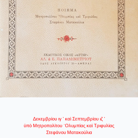
Δεκεμβρίου ιγ ' καὶ Σεπτεμβρίου ιζ '
ὑπὸ Μητροπολίτου ᾽Ολυμπίας καὶ Τριφυλίας
Στεφάνου Ματακούλια