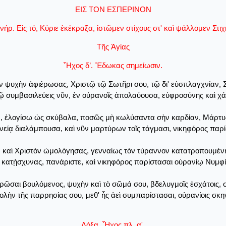
ΕΙΣ ΤΟΝ ΕΣΠΕΡΙΝΟΝ
νήρ. Εἰς τό, Κύριε ἐκέκραξα, ἱστῶμεν στίχους στ' καὶ ψάλλομεν Σ
Τῆς Ἁγίας
῏Ηχος δ’. Ἔδωκας σημείωσιν.
ὴν ψυχὴν ἀφιέρωσας, Χριστῷ τῷ Σωτῆρι σου, τῷ δι' εὐσπλαγχνίαν, Σ
 συμβασιλεύεις νῦν, ἐν οὐρανοῖς ἀπολαύουσα, εὐφροσύνης καὶ χά
ιν, ἐλογίσω ὡς σκύβαλα, ποσῶς μὴ κωλύσαντα σὴν καρδίαν, Μάρτυς,
νείᾳ διαλάμπουσα, καὶ νῦν μαρτύρων τοῖς τάγμασι, νικηφόρος παρ
 καὶ Χριστὸν ὡμολόγησας, γενναίως τὸν τύραννον κατατροπουμένη,
, κατῄσχυνας, πανάριστε, καὶ νικηφόρος παρίστασαι οὐρανίῳ Νυμφίῳ
ῶσαι βουλόμενος, ψυχὴν καὶ τὸ σῶμά σου, βδελυγμοῖς ἐσχάτοις, σ
λὴν τῆς παρρησίας σου, μεθ' ἧς ἀεὶ συμπαρίστασαι, οὐρανίοις σ
Δόξα. Ἦχος πλ. α'.