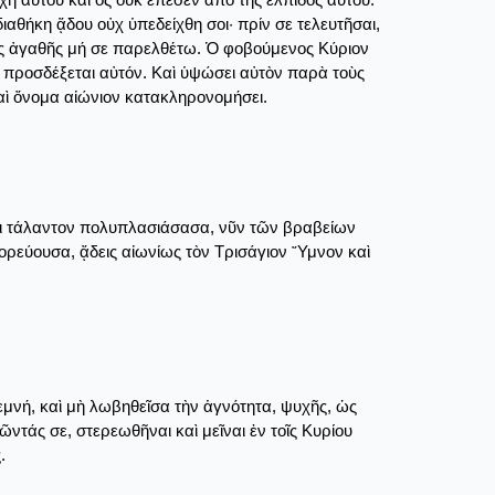
ιαθήκη ᾅδου οὐχ ὑπεδείχθη σοι· πρίν σε τελευτῆσαι,
ίας ἀγαθῆς μή σε παρελθέτω. Ὁ φοβούμενος Κύριον
ς προσδέξεται αὐτόν. Καὶ ὑψώσει αὐτὸν παρὰ τοὺς
αὶ ὄνομα αἰώνιον κατακληρονομήσει.
σοι τάλαντον πολυπλασιάσασα, νῦν τῶν βραβείων
ορεύουσα, ᾄδεις αἰωνίως τὸν Τρισάγιον ῎Υμνον καὶ
μνή, καὶ μὴ λωβηθεῖσα τὴν ἁγνότητα, ψυχῆς, ὡς
ντάς σε, στερεωθῆναι καὶ μεῖναι ἐν τοῖς Κυρίου
.