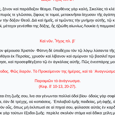
 ξένον καὶ παράδοξον θέαμα. Παρθένος γὰρ καλή, Σικελίας τὸ κλ
πυρός τε γλῶσσαι, ξίφους τε τομαί, μετακινῆσαι ἴσχυσαν τῆς ἀγάπη
 τὴν δόξαν Θεοῦ. Διὸ καὶ ἡμεῖς, οἱ τιμῶντες τὴν μνήμην αὐτῆς, τ
ὶ, μέτοχοι γενέσθαι της δόξης, ἧς ἠξιώθη αἰωνίως Λουκία ἡ παμμακά
Καὶ νῦν. Ἦχος πλ. β'
υον φέρουσα Χριστόν· Φάτνη δὲ ὑποδέχου τὸν τῷ λόγῳ λύσαντα τῆς
 Μάγοι ἐκ Περσίας, χρυσὸν καὶ λίβανον καὶ σμύρναν τῷ βασιλεῖ πρ
σε, καὶ προσεφθέγξατο τῷ ἐν ἀγκάλαις αὐτῆς. Πῶς ἐνεσπάρης μοι,
σοδος. Φῶς ἱλαρόν. Τὸ Προκείμενον της ἡμέρας, καὶ τὰ ᾽Αναγνώσμα
Παροιμιῶν τὸ ἀνάγνωσμα.
(Κεφ. δ' 10-13, 20-27).
ται ἔτη ζωῆς σου, ἵνα σοι γένωνται πολλαὶ ὁδοὶ βίου· ὁδοὺς γὰρ σοφ
, ἐὰν δὲ τρέχῃς, οὐ κοπιάσεις. ᾽Επιλαβοῦ ἐμῆς παιδείας, μὴ ἀφῇς, 
σὸν οὖς, ὅπως μὴ ἐκλιπωσί σε αἱ πηγαί σου, φύλασσε αὐτὰς ἐν καρδί
ἐκ γὰρ τούτων ἔξοδοι ζωῆς· περίελε σκολιὸν στόμα καὶ ἄδικα χείλ