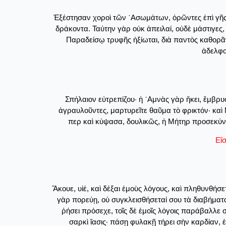
Ἐξέστησαν χοροὶ τῶν ᾽Ασωμάτων, ὁρῶντες ἐπὶ γῆς,
δράκοντα. Ταύτην γὰρ οὐκ ἀπειλαί, οὐδὲ μάστιγες, 
Παραδείσῳ τρυφῆς ἠξίωται, διὰ παντὸς καθορᾶν
ἀδελφο
Σπήλαιον εὐτρεπίζου· ἡ ᾽Αμνὰς γὰρ ἥκει, ἔμβρ
ἀγραυλοῦντες, μαρτυρεῖτε θαῦμα τὸ φρικτόν· καὶ
περ καὶ κύψασα, δουλικῶς, ἡ Μήτηρ προσεκύνη
Εἴ
Ἄκουε, υἱέ, καὶ δέξαι ἐμοὺς λόγους, καὶ πληθυνθήσε
γὰρ πορεύῃ, οὐ συγκλεισθήσεταί σου τὰ διαβήματα
ῥήσει πρόσεχε, τοῖς δὲ ἐμοῖς λόγοις παράβαλλε 
σαρκὶ ἴασις· πάσῃ φυλακῇ τήρει σὴν καρδίαν, 