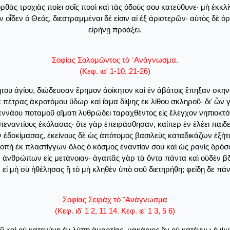
ὰς τροχιὰς ποίει σοῖς ποσὶ καὶ τὰς ὁδούς σου κατεύθυνε· μὴ ἐκκλί
οἶδεν ὁ Θεός, διεστραμμέναι δέ εἰσιν αἱ ἐξ ἀριστερῶν· αὐτὸς δὲ ὀρ
εἰρήνῃ προάξει.
Σοφίας Σολομῶντος τὸ ᾽Ανάγνωσμα.
(Κεφ. ια' 1-10, 21-26)
ου ἁγίου, διώδευσαν ἔρημον ἀοίκητον καὶ ἐν ἀβάτοις ἔπηξαν σκην
κ πέτρας ἀκροτόμου ὕδωρ καὶ ἴαμα δίψης ἐκ λίθου σκληροῦ· δι' ὧν 
εννάου ποταμοῦ αἵματι λυθρώδει ταραχθέντος εἰς ἔλεγχον νηπιοκτό
ὑπεναντίους ἐκόλασας· ὅτε γὰρ ἐπειράσθησαν, καίπερ ἐν ἐλέει παι
 ἐδοκίμασας, ἐκείνους δὲ ὡς ἀπότομος βασιλεὺς καταδικάζων ἐξήτα
ς ροπὴ ἐκ πλαστίγγων ὅλος ὁ κόσμος ἐναντίον σου καὶ ὡς ρανὶς δρόσ
ἀνθρώπων εἰς μετάνοιαν· ἀγαπᾶς γὰρ τὰ ὄντα πάντα καὶ οὐδὲν βδ
 εἰ μὴ σὺ ἠθέλησας ἢ τὸ μὴ κληθὲν ὑπὸ σοῦ διετηρήθη; φείδῃ δε πάν
Σοφίας Σειρὰχ τὸ ῎Ανάγνωσμα
(Κεφ. ιδ' 1 2, 11 14. Κεφ. ιε' 1 3, 5 6)
ῦ καὶ οὐ κατενύγη ἐν λύπῃ ἁμαρτίας· μακάριος ὃν οὐ κατέγνω ἡ ψυχ