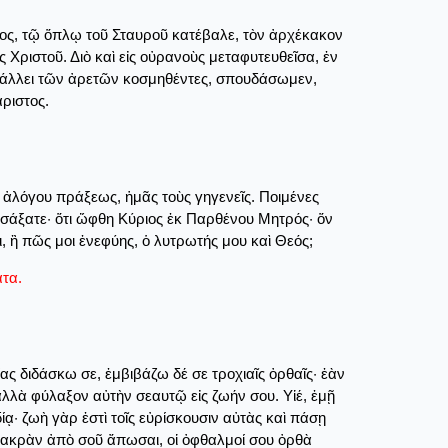
έος, τῷ ὅπλῳ τοῦ Σταυροῦ κατέβαλε, τὸν ἀρχέκακον
ς Χριστοῦ. Διὸ καὶ εἰς οὐρανοὺς μεταφυτευθεῖσα, ἐν
ῷ κάλλει τῶν ἀρετῶν κοσμηθέντες, σπουδάσωμεν,
ριστος.
 ἀλόγου πράξεως, ἡμᾶς τοὺς γηγενεῖς. Ποιμένες
οσάξατε· ὅτι ὤφθη Κύριος ἐκ Παρθένου Μητρός· ὅν
 ἢ πῶς μοι ἐνεφύης, ὁ λυτρωτής μου καὶ Θεός;
τα.
ίας διδάσκω σε, ἐμβιβάζω δέ σε τροχιαῖς ὀρθαῖς· ἐὰν
ἀλλὰ φύλαξον αὐτὴν σεαυτῷ εἰς ζωήν σου. Υἱέ, ἐμῇ
ᾳ· ζωὴ γὰρ ἐστὶ τοῖς εὐρίσκουσιν αὐτὰς καὶ πάσῃ
η μακρὰν ἀπὸ σοῦ ἄπωσαι, οἱ ὀφθαλμοί σου ὀρθὰ