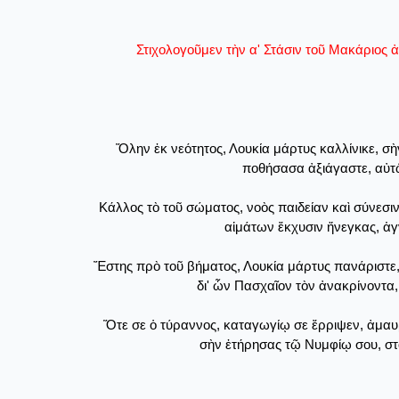
Στιχολογοῦμεν τὴν α' Στάσιν τοῦ Μακάριος ἀ
Ὅλην ἐκ νεότητος, Λουκία μάρτυς καλλίνικε, σ
ποθήσασα ἀξιάγαστε, αὐτῷ
Κάλλος τὸ τοῦ σώματος, νοὸς παιδείαν καὶ σύνεσ
αἱμάτων ἔκχυσιν ἤνεγκας, ἁγ
Ἔστης πρὸ τοῦ βήματος, Λουκία μάρτυς πανάριστε,
δι' ὧν Πασχαῖον τὸν ἀνακρίνοντα
Ὅτε σε ὁ τύραννος, καταγωγίῳ σε ἔρριψεν, ἀμαυρ
σὴν ἐτήρησας τῷ Νυμφίῳ σου, στο