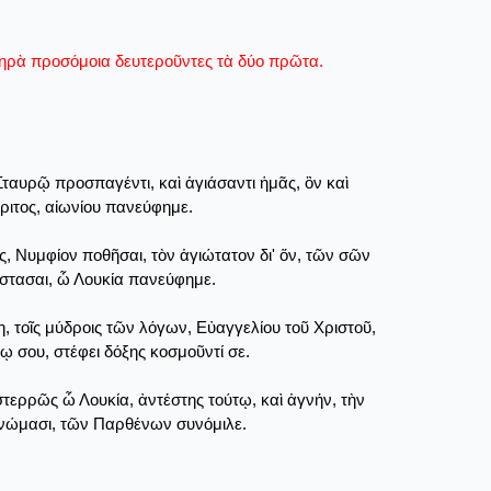
τιχηρὰ προσόμοια δευτεροῦντες τὰ δύο πρῶτα.
ταυρῷ προσπαγέντι, καὶ ἁγιάσαντι ἡμᾶς, ὃν καὶ
ριτος, αἰωνίου πανεύφημε.
 Νυμφίον ποθῆσαι, τὸν ἁγιώτατον δι' ὅν, τῶν σῶν
ίστασαι, ὦ Λουκία πανεύφημε.
 τοῖς μύδροις τῶν λόγων, Εὐαγγελίου τοῦ Χριστοῦ,
 σου, στέφει δόξης κοσμοῦντί σε.
τερρῶς ὦ Λουκία, ἀντέστης τούτῳ, καὶ ἁγνήν, τὴν
κηνώμασι, τῶν Παρθένων συνόμιλε.