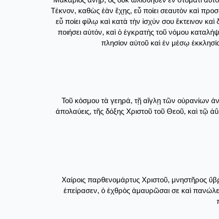
Τέκνον, καθὼς ἐὰν ἔχῃς, εὖ ποίει σεαυτὸν καὶ προσ
εὖ ποίει φίλῳ καὶ κατὰ τὴν ἰσχύν σου ἔκτεινον 
ποιήσει αὐτόν, καὶ ὁ ἐγκρατὴς τοῦ νόμου καταλή
πλησίον αὐτοῦ καὶ ἐν μέσῳ ἐκκλησί
Τοῦ κόσμου τὰ γεηρά, τῇ αἴγλῃ τῶν οὐρανίων ἀ
ἀπολαύεις, τῆς δόξης Χριστοῦ τοῦ Θεοῦ, καὶ τῷ ἀ
Χαίροις παρθενομάρτυς Χριστοῦ, μνηστῆρος ὕβρ
ἐπείρασεν, ὁ ἐχθρὸς ἀμαυρῶσαι σε καὶ πανώλεσι