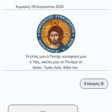
Κυριακή, 09 Αυγούστου 2026
Ἡ ἐλπίς μου ὁ Πατήρ, καταφυγή μου
ὁ Υἱός, σκέπη μου τὸ Πνεῦμα τὸ
ἅγιον, Τριὰς ἁγία, δόξα σοι.
Επιλογές ☰