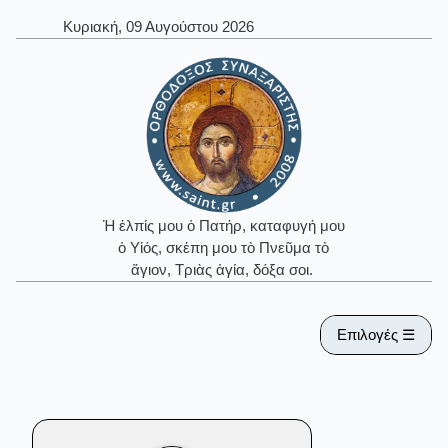
Κυριακή, 09 Αυγούστου 2026
Ἡ ἐλπίς μου ὁ Πατήρ, καταφυγή μου
ὁ Υἱός, σκέπη μου τὸ Πνεῦμα τὸ
ἅγιον, Τριὰς ἁγία, δόξα σοι.
Επιλογές ☰