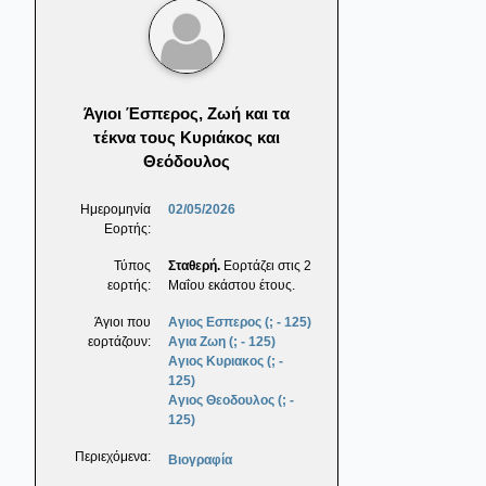
Άγιοι Έσπερος, Ζωή και τα
τέκνα τους Κυριάκος και
Θεόδουλος
Ημερομηνία
02/05/2026
Εορτής:
Τύπος
Σταθερή.
Εορτάζει στις 2
εορτής:
Μαΐου εκάστου έτους.
Άγιοι που
Αγιος Εσπερος (; - 125)
εορτάζουν:
Αγια Ζωη (; - 125)
Αγιος Κυριακος (; -
125)
Αγιος Θεοδουλος (; -
125)
Περιεχόμενα:
Βιογραφία