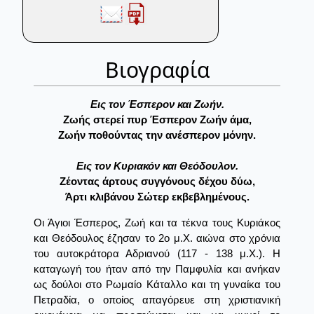
Βιογραφία
Eις τον Έσπερον και Ζωήν.
Ζωής στερεί πυρ Έσπερον Ζωήν άμα,
Ζωήν ποθούντας την ανέσπερον μόνην.
Eις τον Kυριακόν και Θεόδουλον.
Ζέοντας άρτους συγγόνους δέχου δύω,
Άρτι κλιβάνου Σώτερ εκβεβλημένους.
Οι Άγιοι Έσπερος, Ζωή και τα τέκνα τους Κυριάκος
και Θεόδουλος έζησαν το 2ο μ.Χ. αιώνα στο χρόνια
του αυτοκράτορα Αδριανού (117 - 138 μ.Χ.). Η
καταγωγή του ήταν από την Παμφυλία και ανήκαν
ως δούλοι στο Ρωμαίο Κάταλλο και τη γυναίκα του
Πετραδία, ο οποίος απαγόρευε στη χριστιανική