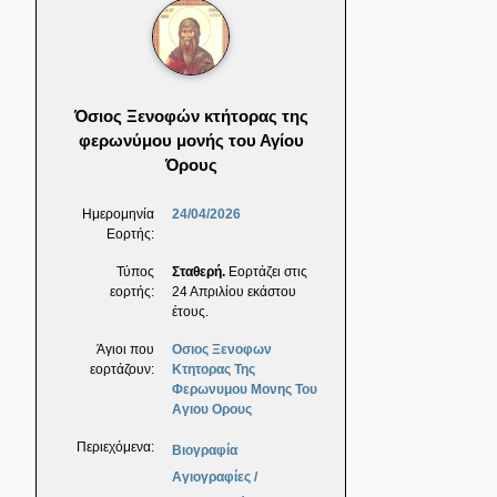
Όσιος Ξενοφών κτήτορας της
φερωνύμου μονής του Αγίου
Όρους
Ημερομηνία
24/04/2026
Εορτής:
Τύπος
Σταθερή.
Εορτάζει στις
εορτής:
24 Απριλίου εκάστου
έτους.
Άγιοι που
Οσιος Ξενοφων
εορτάζουν:
Κτητορας Της
Φερωνυμου Μονης Του
Αγιου Ορους
Περιεχόμενα:
Βιογραφία
Αγιογραφίες /