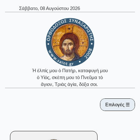
Σάββατο, 08 Αυγούστου 2026
Ἡ ἐλπίς μου ὁ Πατήρ, καταφυγή μου
ὁ Υἱός, σκέπη μου τὸ Πνεῦμα τὸ
ἅγιον, Τριὰς ἁγία, δόξα σοι.
Επιλογές ☰