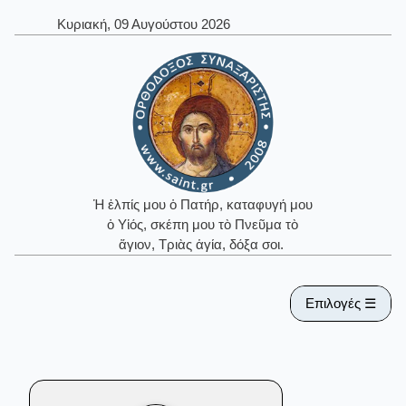
Κυριακή, 09 Αυγούστου 2026
Ἡ ἐλπίς μου ὁ Πατήρ, καταφυγή μου
ὁ Υἱός, σκέπη μου τὸ Πνεῦμα τὸ
ἅγιον, Τριὰς ἁγία, δόξα σοι.
Επιλογές ☰