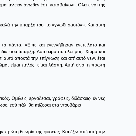
ρημα τέλειον άνωθεν έστι καταβαίνον». Όλα είναι της
καλά την ύπαρξή του, το «γνώθι σαυτόν». Και αυτή
ν τα πάντα. «Είπε και εγεννήθησαν ενετείλατο και
ιδία σου ύπαρξη. Αυτό είμαστε όλοι μας. Χώμα και
π’ αυτό αποκτά την επίγνωση και απ’ αυτό γεννιέται
ώμα, είμαι πηλός, είμαι λάσπη. Αυτή είναι η πρώτη
ς. Ομιλείς, εργάζεσαι, γράφεις, διδάσκεις· έγινες
ωσε, εσύ πάλι θα κτίζεσαι στα ντουβάρια.
στην πρώτη θεωρία της φύσεως. Και έξω απ’ αυτή την