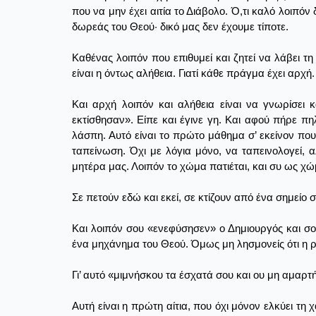
που να μην έχει αιτία το Διάβολο. Ό,τι καλό λοιπόν
δωρεάς του Θεού· δικό μας δεν έχουμε τίποτε.
Καθένας λοιπόν που επιθυμεί και ζητεί να λάβει 
είναι η όντως αλήθεια. Γιατί κάθε πράγμα έχει αρχή.
Και αρχή λοιπόν και αλήθεια είναι να γνωρίσει κ
εκτίσθησαν». Είπε και έγινε γη. Και αφού πήρε π
λάσπη. Αυτό είναι το πρώτο μάθημα σ’ εκείνον που 
ταπείνωση. Όχι με λόγια μόνο, να ταπεινολογεί, α
μητέρα μας. Λοιπόν το χώμα πατιέται, και συ ως χώμ
Σε πετούν εδώ και εκεί, σε κτίζουν από ένα σημείο
Και λοιπόν σου «ενεφύσησεν» ο Δημιουργός και σου
ένα μηχάνημα του Θεού. Όμως μη λησμονείς ότι η ρί
Γι’ αυτό «μιμνήσκου τα έσχατά σου και ου μη αμαρτή
Αυτή είναι η πρώτη αίτια, που όχι μόνον ελκύει τη