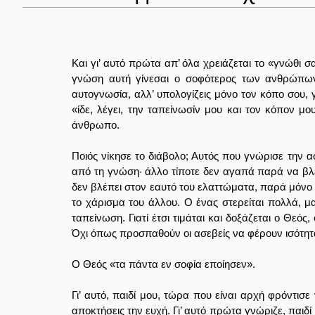
Και γι’ αυτό πρώτα απ’ όλα χρειάζεται το «γνώθι σαυ
γνώση αυτή γίνεσαι ο σοφότερος των ανθρώπων.
αυτογνωσία, αλλ’ υπολογίζεις μόνο τον κόπο σου, γ
«ίδε, λέγει, την ταπείνωσίν μου και τον κόπον μ
άνθρωπο.
Ποιός νίκησε το διάβολο; Αυτός που γνώρισε την α
από τη γνώση· άλλο τίποτε δεν αγαπά παρά να βλέ
δεν βλέπει στον εαυτό του ελαττώματα, παρά μόνο
το χάρισμα του άλλου. Ο ένας στερείται πολλά, μα
ταπείνωση. Γιατί έτσι τιμάται και δοξάζεται ο Θεό
Όχι όπως προσπαθούν οι ασεβείς να φέρουν ισότητ
Ο Θεός «τα πάντα εν σοφία εποίησεν».
Γι’ αυτό, παιδί μου, τώρα που είναι αρχή φρόντισ
αποκτήσεις την ευχή. Γι’ αυτό πρώτα γνώριζε, παιδί