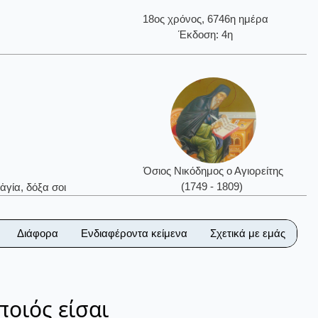
18ος χρόνος, 6746η ημέρα
Έκδοση: 4η
Όσιος Νικόδημος ο Αγιορείτης
(1749 - 1809)
ἁγία, δόξα σοι
Διάφορα
Ενδιαφέροντα κείμενα
Σχετικά με εμάς
ποιός είσαι