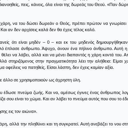
 διανοηθείς, πεις, κάνεις, όλα είναι της δωρεάς του Θεού. «Παν δώ
τη χάρη, να του δώσει δωρεάν ο Θεός, πρέπει πρώτον να γνωρίσει 
 Και αν δεν αρχίσεις καλά δεν θα έχεις τέλος καλό.
ανείς ότι είναι μηδέν – 0 – και εκ του μηδενός δημιουργήθηκα
ηλό έπλασε άνθρωπο. Άψυχο, άνουν ένα πήλινο άνθρωπο. Αυτή η 
θέλει να λάβει, αλλά και να μένει διαπαντός η χάρη κοντά του. Α
λλά στηριζόμενος στην πραγματικότητα λέει την αλήθεια: Είμαι χ
α οφείλεις να πατηθείς. Είσαι λάσπη, δεν έχεις καμίαν αξία.
 σε άλλο σε χρησιμοποιούν ως άχρηστη ύλη.
 έδωσε πνεύμα ζωής. Και να, αμέσως έγινες ένας άνθρωπος λογικό
ζα σου είναι το χώμα. Και αν λάβει το πνεύμα αυτός που σου το έδ
σης εις τον αιώνα».
 χάρη, αλλά την πληθύνει και τη συγκρατεί. Αυτή ανεβάζει το νου 