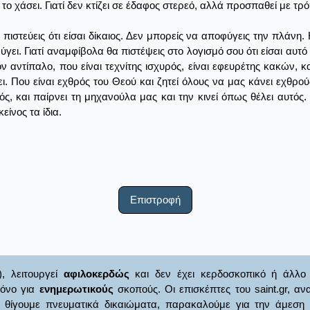
το χάσει. Γιατί δεν κτίζει σε έδαφος στερεό, αλλά προσπαθεί με τρό
ιστεύεις ότι είσαι δίκαιος. Δεν μπορείς να αποφύγεις την πλάνη. 
ύγει. Γιατί αναμφίβολα θα πιστέψεις στο λογισμό σου ότι είσαι αυτό
ν αντίπαλο, που είναι τεχνίτης ισχυρός, είναι εφευρέτης κακών, 
. Που είναι εχθρός του Θεού και ζητεί όλους να μας κάνει εχθρού
, και παίρνει τη μηχανούλα μας και την κινεί όπως θέλει αυτός. 
είνος τα ίδια.
Επιστροφή
), λειτουργεί
αφιλοκερδώς
και δεν έχει κερδοσκοπικό ή άλλο 
μόνο για
ενημερωτικούς
σκοπούς. Οι επισκέπτες του saint.gr, α
γουμε πνευματικά δικαιώματα, παρακαλούμε για την άμεση ενημ