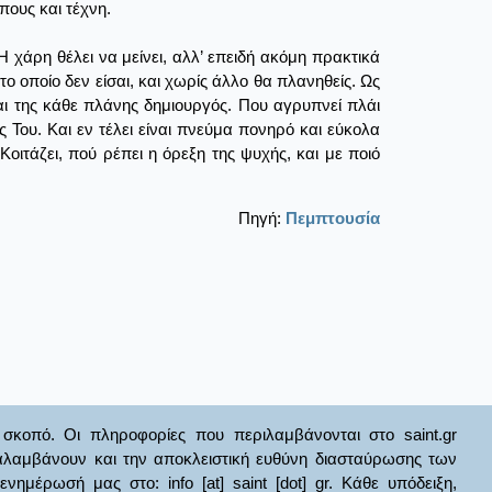
πους και τέχνη.
Η χάρη θέλει να μείνει, αλλ’ επειδή ακόμη πρακτικά
 το οποίο δεν είσαι, και χωρίς άλλο θα πλανηθείς. Ως
και της κάθε πλάνης δημιουργός. Που αγρυπνεί πλάι
ς Του. Και εν τέλει είναι πνεύμα πονηρό και εύκολα
Κοιτάζει, πού ρέπει η όρεξη της ψυχής, και με ποιό
Πηγή:
Πεμπτουσία
σκοπό. Οι πληροφορίες που περιλαμβάνονται στο saint.gr
ναλαμβάνουν και την αποκλειστική ευθύνη διασταύρωσης των
έρωσή μας στο: info [at] saint [dot] gr. Κάθε υπόδειξη,