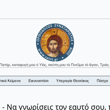
 Πατήρ, καταφυγή μου ὁ Υἱός, σκέπη μου τὸ Πνεῦμα τὸ ἅγιον, Τριὰς 
τικά Κείμενα
Εικονοστάσι
Υπεραγία Θεοτόκος
Πάσχα
 Να γνωρίσεις τον εαυτό σου, 