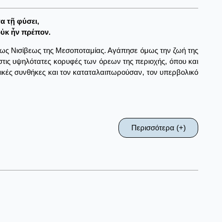
α τῇ φύσει,
οὐκ ἦν πρέπον.
εως Νισίβεως της Μεσοποταμίας. Αγάπησε όμως την ζωή της
 στις υψηλότατες κορυφές των όρεων της περιοχής, όπου και
αιρικές συνθήκες και τον καταταλαιπωρούσαν, τον υπερβολικό
Περισσότερα (+)