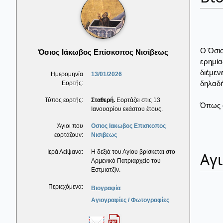
Ο Όσιο
Όσιος Ιάκωβος Επίσκοπος Νισίβεως
ερημία
διέμεν
Ημερομηνία
13/01/2026
δηλαδή
Εορτής:
Τύπος εορτής:
Σταθερή.
Εορτάζει στις 13
Όπως α
Ιανουαρίου εκάστου έτους.
Άγιοι που
Οσιος Ιακωβος Επισκοπος
εορτάζουν:
Νισιβεως
Ιερά Λείψανα:
Η δεξιά του Αγίου βρίσκεται στο
Αγ
Αρμενικό Πατριαρχείο του
Εστμιατζίν.
Περιεχόμενα:
Βιογραφία
Αγιογραφίες / Φωτογραφίες