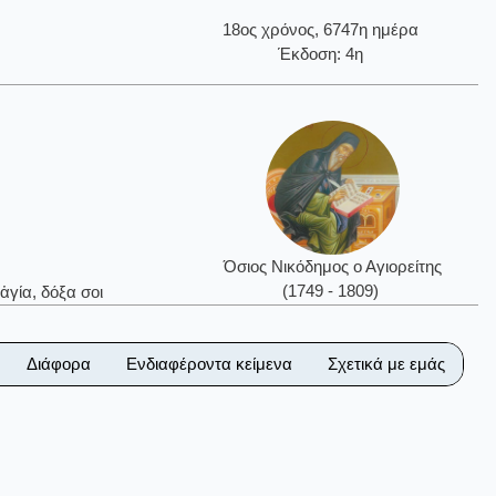
18ος χρόνος, 6747η ημέρα
Έκδοση: 4η
Όσιος Νικόδημος ο Αγιορείτης
(1749 - 1809)
ἁγία, δόξα σοι
Διάφορα
Ενδιαφέροντα κείμενα
Σχετικά με εμάς