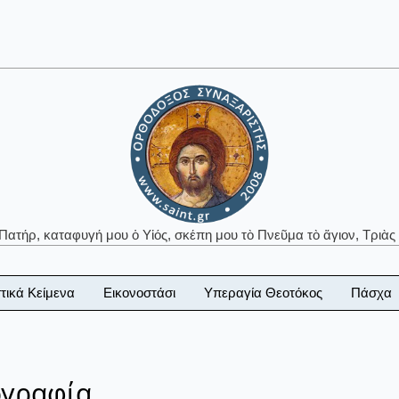
 Πατήρ, καταφυγή μου ὁ Υἱός, σκέπη μου τὸ Πνεῦμα τὸ ἅγιον, Τριὰς 
τικά Κείμενα
Εικονοστάσι
Υπεραγία Θεοτόκος
Πάσχα
ογραφία