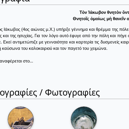
Τὸν Ἰάκωβον θνητὸν ὄντ
Θνητοῖς ὁμοίως μὴ θανεῖν 
ς Ιάκωβος (4ος αιώνας μ.Χ.) υπήρξε γέννημα και θρέμμα της πόλ
ς και της ησυχίας. Για τον λόγο αυτό έφυγε από την πόλη και πήγε
ε. Εκεί αντιμετώπιζε με γενναιότητα και καρτερία τις δυσμενείς κ
 καύσωνα του καλοκαιριού και τον παγετό του χειμώνα.
ναφέρεται στο...
ιογραφίες / Φωτογραφίες