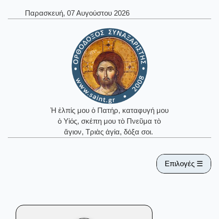
Παρασκευή, 07 Αυγούστου 2026
Ἡ ἐλπίς μου ὁ Πατήρ, καταφυγή μου
ὁ Υἱός, σκέπη μου τὸ Πνεῦμα τὸ
ἅγιον, Τριὰς ἁγία, δόξα σοι.
Επιλογές ☰