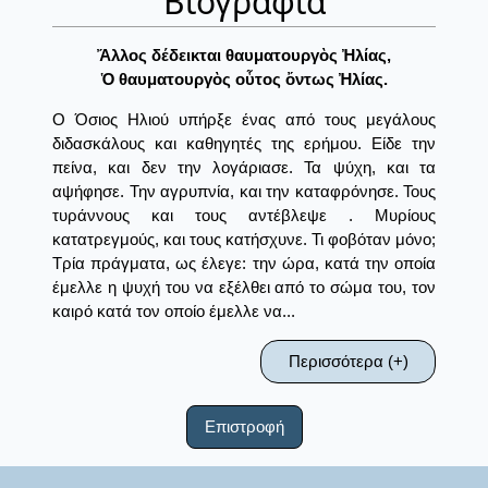
Βιογραφία
Ἄλλος δέδεικται θαυματουργὸς Ἠλίας,
Ὁ θαυματουργὸς οὗτος ὄντως Ἠλίας.
Ο Όσιος Ηλιού υπήρξε ένας από τους μεγάλους
διδασκάλους και καθηγητές της ερήμου. Είδε την
πείνα, και δεν την λογάριασε. Τα ψύχη, και τα
αψήφησε. Την αγρυπνία, και την καταφρόνησε. Τους
τυράννους και τους αντέβλεψε . Μυρίους
κατατρεγμούς, και τους κατήσχυνε. Τι φοβόταν μόνο;
Τρία πράγματα, ως έλεγε: την ώρα, κατά την οποία
έμελλε η ψυχή του να εξέλθει από το σώμα του, τον
καιρό κατά τον οποίο έμελλε να...
Περισσότερα (+)
Επιστροφή