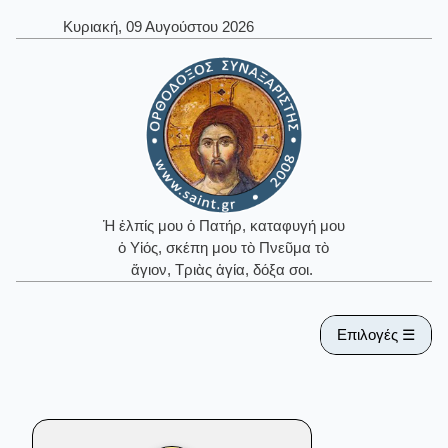
Κυριακή, 09 Αυγούστου 2026
Ἡ ἐλπίς μου ὁ Πατήρ, καταφυγή μου
ὁ Υἱός, σκέπη μου τὸ Πνεῦμα τὸ
ἅγιον, Τριὰς ἁγία, δόξα σοι.
Επιλογές ☰