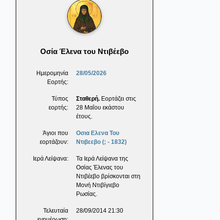
Οσία Έλενα του Ντιβέεβο
Ημερομηνία
28/05/2026
Εορτής:
Τύπος
Σταθερή.
Εορτάζει στις
εορτής:
28 Μαΐου εκάστου
έτους.
Άγιοι που
Οσια Ελενα Του
εορτάζουν:
Ντιβεεβο (; - 1832)
Ιερά Λείψανα:
Τα Ιερά Λείψανα της
Οσίας Έλενας του
Ντιβέεβο βρίσκονται στη
Μονή Ντιβίγιεβο
Ρωσίας.
Τελευταία
28/09/2014 21:30
ενημέρωση: