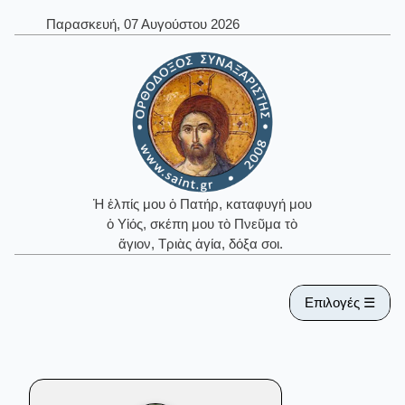
Παρασκευή, 07 Αυγούστου 2026
Ἡ ἐλπίς μου ὁ Πατήρ, καταφυγή μου
ὁ Υἱός, σκέπη μου τὸ Πνεῦμα τὸ
ἅγιον, Τριὰς ἁγία, δόξα σοι.
Επιλογές ☰