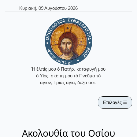
Κυριακή, 09 Αυγούστου 2026
Ἡ ἐλπίς μου ὁ Πατήρ, καταφυγή μου
ὁ Υἱός, σκέπη μου τὸ Πνεῦμα τὸ
ἅγιον, Τριὰς ἁγία, δόξα σοι.
Επιλογές ☰
Ακολουθία του Οσίου