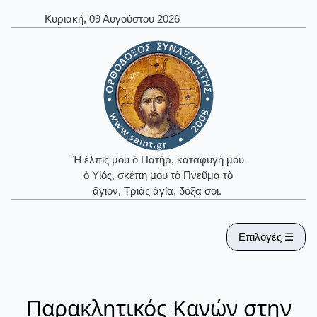
Κυριακή, 09 Αυγούστου 2026
Ἡ ἐλπίς μου ὁ Πατήρ, καταφυγή μου
ὁ Υἱός, σκέπη μου τὸ Πνεῦμα τὸ
ἅγιον, Τριὰς ἁγία, δόξα σοι.
Επιλογές ☰
Παρακλητικός Κανών στην