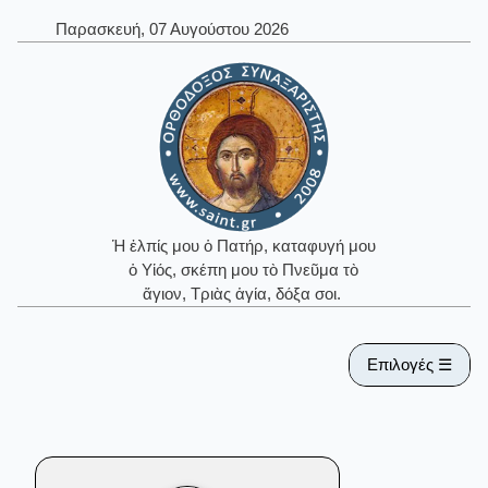
Παρασκευή, 07 Αυγούστου 2026
Ἡ ἐλπίς μου ὁ Πατήρ, καταφυγή μου
ὁ Υἱός, σκέπη μου τὸ Πνεῦμα τὸ
ἅγιον, Τριὰς ἁγία, δόξα σοι.
Επιλογές ☰