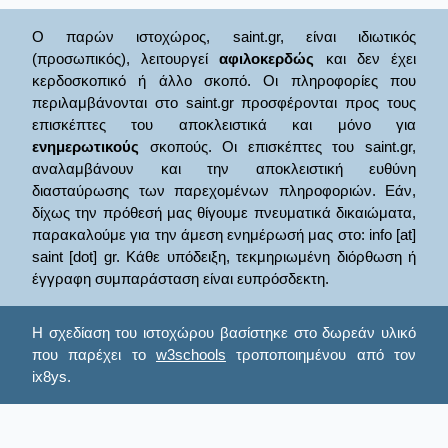
Ο παρών ιστοχώρος, saint.gr, είναι ιδιωτικός
(προσωπικός), λειτουργεί
αφιλοκερδώς
και δεν έχει
κερδοσκοπικό ή άλλο σκοπό. Οι πληροφορίες που
περιλαμβάνονται στο saint.gr προσφέρονται προς τους
επισκέπτες του αποκλειστικά και μόνο για
ενημερωτικούς
σκοπούς. Οι επισκέπτες του saint.gr,
αναλαμβάνουν και την αποκλειστική ευθύνη
διασταύρωσης των παρεχομένων πληροφοριών. Εάν,
δίχως την πρόθεσή μας θίγουμε πνευματικά δικαιώματα,
παρακαλούμε για την άμεση ενημέρωσή μας στο: info [at]
saint [dot] gr. Κάθε υπόδειξη, τεκμηριωμένη διόρθωση ή
έγγραφη συμπαράσταση είναι ευπρόσδεκτη.
Η σχεδίαση του ιστοχώρου βασίστηκε στο δωρεάν υλικό
που παρέχει το
w3schools
τροποποιημένου από τον
ix8ys.